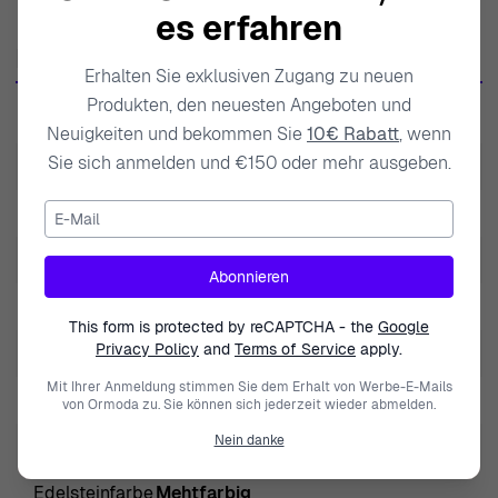
Komfort und Stil gewährleistet. Die Leidenschaft für
es erfahren
Details und Kunstfertigkeit hebt Orphelia in der Welt der
Produktdaten
Accessoires hervor und schafft Kollektionen, die mit der
Erhalten Sie exklusiven Zugang zu neuen
modernen Frau in Resonanz stehen. Jede Kreation zeigt
Produkten, den neuesten Angeboten und
SKU
ZO-7412
das Engagement der Marke für die Verwendung
Neuigkeiten und bekommen Sie
10€ Rabatt
, wenn
hochwertiger Materialien wie Sterlingsilber und
Sie sich anmelden und €150 oder mehr ausgeben.
EAN
5415190106794
edelsteine. Diese Hingabe an Exzellenz macht Orphelia
E-Mail
Gewicht
5.000000
Schmuck nicht nur zu einem Accessoire, sondern zu
einer Feier der kostbaren Momente des Lebens. Mit
Modell
Bling
Abonnieren
jedem Stück möchte die Marke Frauen inspirieren, ihre
Marke
Orphelia
einzigartigen Persönlichkeiten auszudrücken und ihre
This form is protected by reCAPTCHA - the
Google
Weiblichkeit zu umarmen. Eine zeitlose Anziehungskraft
Privacy Policy
and
Terms of Service
apply.
Art der Edelstein
Glas
begleitet die Designs von Orphelia, sodass sich jede
Mit Ihrer Anmeldung stimmen Sie dem Erhalt von Werbe-E-Mails
Geschlecht
Damen
von Ormoda zu. Sie können sich jederzeit wieder abmelden.
Trägerin besonders und selbstbewusst fühlt.
Entdecken Sie Orphelia® 'Bling' Damen Ohrhänger aus
Nein danke
Schließung
Haken
Sterlingsilber - Rose
Edelsteinfarbe
Mehtfarbig