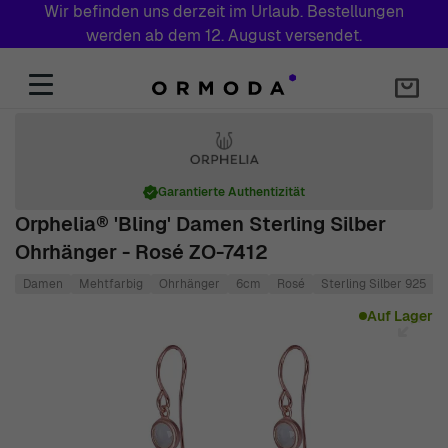
Wir befinden uns derzeit im Urlaub. Bestellungen
werden ab dem 12. August versendet.
Zum Inhalt springen
Garantierte Authentizität
Orphelia® 'Bling' Damen Sterling Silber
Ohrhänger - Rosé ZO-7412
Damen
Mehtfarbig
Ohrhänger
6cm
Rosé
Sterling Silber 925
Main image
Click to view image in fullscreen
Auf Lager