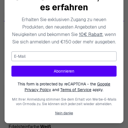
einem Engagement für Qualität verwendet Orphelia nur
es erfahren
die feinsten Materialien, um sicherzustellen, dass jedes
Produktdaten
Stück nicht nur atemberaubend aussieht, sondern auch
Erhalten Sie exklusiven Zugang zu neuen
der Zeit standhält. Die Schmuckkollektionen der Marke
Produkten, den neuesten Angeboten und
SKU
ZO-7436
sind sorgfältig gefertigt und oft von der Natur und der
Neuigkeiten und bekommen Sie
10€ Rabatt
, wenn
Anziehungskraft der Weiblichkeit inspiriert, wobei die
Sie sich anmelden und €150 oder mehr ausgeben.
EAN
5415190107012
Essenz von Schönheit in all ihren Formen erfasst wird.
E-Mail
Gewicht
7.000000
Wenn Sie sich für Orphelia entscheiden, umarmen Sie ein
Erbe außergewöhnlicher Handwerkskunst und
Modell
Carina
Abonnieren
Kreativität. Ihre Designs sind zu Favoriten unter Frauen
Marke
Orphelia
geworden, die Raffinesse mit einem Hauch modernen
This form is protected by reCAPTCHA - the
Google
Flairs schätzen, wodurch Orphelia eine geschätzte Wahl
Privacy Policy
and
Terms of Service
apply.
Art der Edelstein
Zirkonium
für diejenigen ist, die sich mit Eleganz schmücken
Mit Ihrer Anmeldung stimmen Sie dem Erhalt von Werbe-E-Mails
Geschlecht
Damen
von Ormoda zu. Sie können sich jederzeit wieder abmelden.
möchten. Entdecken Sie die bezaubernde
Anziehungskraft von Orphelia, wo jedes Stück
Nein danke
Schließung
Schmetterlingsverschluss
geschaffen wird, um die einzigartige Schönheit von
Edelsteinfarbe
Weiß