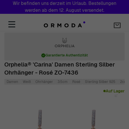
Wir befinden uns derzeit im Urlaub. Bestellungen
werden ab dem 12. August versendet.
Zum Inhalt springen
Garantierte Authentizität
Orphelia® 'Carina' Damen Sterling Silber
Ohrhänger - Rosé ZO-7436
Damen
Weiß
Ohrhänger
3.5cm
Rosé
Sterling Silber 925
2cm
Main image
Click to view image in fullscreen
Auf Lager