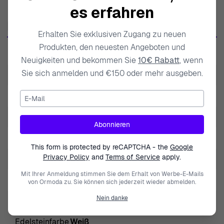
in jedem Design Raffinesse und Stil. Orphelia kombiniert
es erfahren
traditionelle Techniken mit modernen Innovationen, um
Produktdaten
Schmuck anzubieten, der nicht nur ästhetisch
Erhalten Sie exklusiven Zugang zu neuen
ansprechend, sondern auch einzigartig persönlich ist. Die
Produkten, den neuesten Angeboten und
SKU
ZO-7440
sorgfältige Liebe zum Detail und das Engagement für
Neuigkeiten und bekommen Sie
10€ Rabatt
, wenn
Qualität garantieren, dass jedes Stück etwas ganz
Sie sich anmelden und €150 oder mehr ausgeben.
EAN
5415190107050
Besonderes ist. Die Kreationen von Orphelia verkörpern
E-Mail
Gewicht
3.000000
den Geist von Luxus und Individualität und sind perfekt
für diejenigen, die ihren einzigartigen Stil ausdrücken
Modell
Carleen
Abonnieren
und ihre natürliche Schönheit unterstreichen möchten.
Marke
Orphelia
Sie konzentrieren sich auf die Kreation von
This form is protected by reCAPTCHA - the
Google
Schmuckstücken, die nicht nur funkeln, sondern auch
Privacy Policy
and
Terms of Service
apply.
Art der Edelstein
Zirkonium
eine Geschichte tragen, wodurch sie zu wertvollen
Mit Ihrer Anmeldung stimmen Sie dem Erhalt von Werbe-E-Mails
Geschlecht
Damen
von Ormoda zu. Sie können sich jederzeit wieder abmelden.
Erinnerungsstücken für Generationen werden. Entdecken
Sie den bezaubernden Reiz der Kunstfertigkeit von
Nein danke
Schließung
Schmetterlingsverschluss
Orphelia und lassen Sie ihren Schmuck Ihre Eleganz
Edelsteinfarbe
Weiß