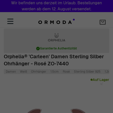
Wir befinden uns derzeit im Urlaub. Bestellungen
werden ab dem 12. August versendet.
Zum Inhalt springen
Garantierte Authentizität
Orphelia® 'Carleen' Damen Sterling Silber
Ohrhänger - Rosé ZO-7440
Damen
Weiß
Ohrhänger
1.5cm
Rosé
Sterling Silber 925
1.2cm
Main image
Click to view image in fullscreen
Auf Lager