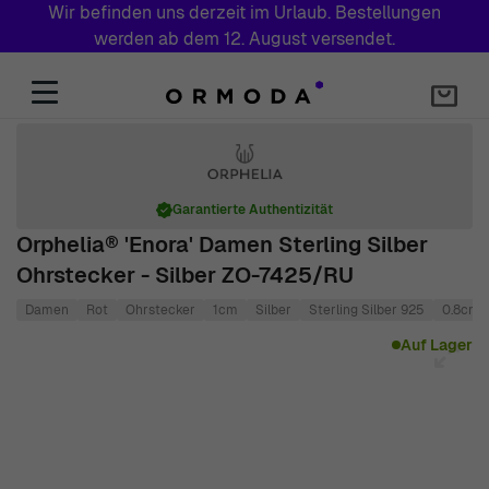
Wir befinden uns derzeit im Urlaub. Bestellungen
werden ab dem 12. August versendet.
Zum Inhalt springen
Garantierte Authentizität
Orphelia® 'Enora' Damen Sterling Silber
Ohrstecker - Silber ZO-7425/RU
Damen
Rot
Ohrstecker
1cm
Silber
Sterling Silber 925
0.8cm
Main image
Click to view image in fullscreen
Auf Lager