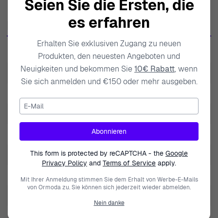
Seien Sie die Ersten, die
künstlerische Mischung aus klassischem und
zeitgenössischem Design und spricht die moderne Frau
es erfahren
Produktdaten
an, die Qualität und Einzigartigkeit schätzt. Die Marke
basiert auf der Grundlage von Handwerkskunst und
Erhalten Sie exklusiven Zugang zu neuen
SKU
ZO-7425/RU
Produkten, den neuesten Angeboten und
bezieht nur die besten Materialien, um Haltbarkeit und
Neuigkeiten und bekommen Sie
10€ Rabatt
, wenn
luxuriöse Oberflächen zu gewährleisten. Orphelia-
EAN
5415190106886
Sie sich anmelden und €150 oder mehr ausgeben.
Designs sprechen das Herz an und ermöglichen es
Gewicht
3.000000
Frauen, ihre Individualität auszudrücken, während sie
E-Mail
sich an die eleganten Ästhetiken halten, die die Marke
Modell
Enora
pflegt. Durch den Fokus darauf, Frauen mit schön
Abonnieren
Marke
Orphelia
gestalteten Accessoires zu stärken, verzaubert Orphelia
kontinuierlich sein Publikum mit exquisiten Kollektionen,
This form is protected by reCAPTCHA - the
Google
Art der Edelstein
Zirkonium
Privacy Policy
and
Terms of Service
apply.
die Selbstbewusstsein und Selbstausdruck erhöhen. In
Geschlecht
Damen
einer wettbewerbsintensiven Welt, in der Mode flüchtig
Mit Ihrer Anmeldung stimmen Sie dem Erhalt von Werbe-E-Mails
von Ormoda zu. Sie können sich jederzeit wieder abmelden.
ist, bleibt Orphelia ein beständiger Name, der zeitlose
Schließung
Schmetterlingsverschluss
Nein danke
Eleganz bietet, die nie aus der Mode kommt. Jedes
Durchmesser
1cm