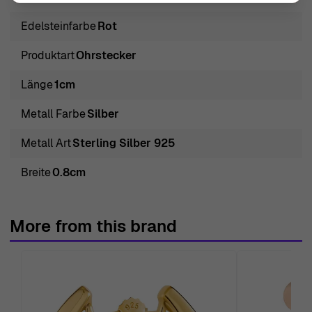
Stück lädt zur Bewunderung und zu Komplimenten ein
und dient als kostbares Schmuckstück für jeden Anlass.
Edelsteinfarbe
Rot
Ein Orphelia-Accessoire ist nicht einfach nur Schmuck;
Produktart
Ohrstecker
es verkörpert eine Erzählung von Schönheit und
Raffinesse, die die Weiblichkeit feiert.
Länge
1cm
Entdecken Sie Orphelia® 'Enora' Damen Ohrstecker aus
Metall Farbe
Silber
925 Sterling Silber - Silber
Umarmen Sie zeitlose Eleganz mit den Orphelia® 'Enora'
Metall Art
Sterling Silber 925
Damen Ohrsteckern aus 925 Sterling Silber - Silber ZO-
Breite
0.8cm
7425/RU. Diese exquisiten Ohrringe sind aus
hochwertigem 925 Sterling Silber gefertigt und perfekt
geeignet, um jedem Outfit einen Hauch von Raffinesse zu
More from this brand
verleihen. Mit durchdachten Designelementen und
akribischer Handwerkskunst strahlt jedes Stück die
Kunst der Schmuckherstellung aus, wodurch Orphelia zu
einem begehrten Namen in der Welt der