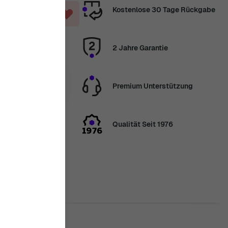
Kostenlose 30 Tage Rückgabe
NKORB
2 Jahre Garantie
. Aug.
Premium Unterstützung
erhalb
4 Tag, 23
inuten
Qualität Seit 1976
nden wir Ihre
elen Dank für