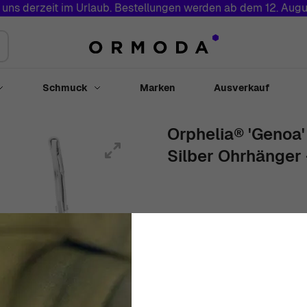
 uns derzeit im Urlaub. Bestellungen werden ab dem 12. Augu
Schmuck
Marken
Ausverkauf
Toggle submenu for Uhren
Toggle submenu for Schmuck
Orphelia® 'Genoa'
Silber Ohrhänger 
Damen
Blau
Ohrhänger
4c
€
109
00
Auf Lager