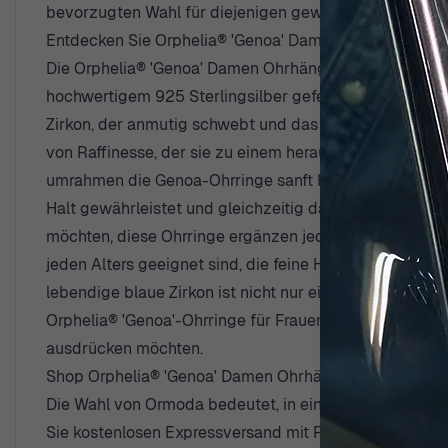
bevorzugten Wahl für diejenigen geworden ist, die Ele
Entdecken Sie Orphelia® 'Genoa' Damen Ohrhänger aus S
Die Orphelia® 'Genoa' Damen Ohrhänger aus Sterlingsilb
hochwertigem 925 Sterlingsilber gefertigt und bieten 
Zirkon, der anmutig schwebt und das Licht einfangen 
von Raffinesse, der sie zu einem herausragenden Stück
umrahmen die Genoa-Ohrringe sanft Ihr Gesicht und ver
Halt gewährleistet und gleichzeitig das Tragen erleicht
möchten, diese Ohrringe ergänzen jeden Stil mit einla
jeden Alters geeignet sind, die feine Handwerkskunst 
lebendige blaue Zirkon ist nicht nur eine Farbe, sond
Orphelia® 'Genoa'-Ohrringe für Frauen gedacht, die di
ausdrücken möchten.
Shop Orphelia® 'Genoa' Damen Ohrhänger aus Sterlings
Die Wahl von Ormoda bedeutet, in ein Einkaufserlebnis 
Sie kostenlosen Expressversand mit Premium-Kurieren, de