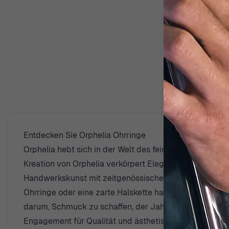
Entdecken Sie Orphelia Ohrringe
Orphelia hebt sich in der Welt des feinen Schmucks her
Kreation von Orphelia verkörpert Eleganz und Raffinesse
Handwerkskunst mit zeitgenössischem Design und sorg
Ohrringe oder eine zarte Halskette handelt, Orphelia er
darum, Schmuck zu schaffen, der Jahreszeiten und Tre
Engagement für Qualität und ästhetische Anziehungsk