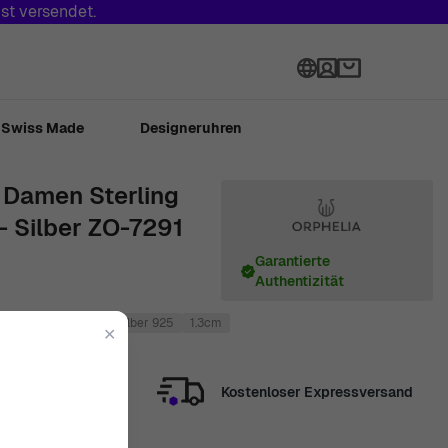
st versendet.
Sprache
Swiss Made
Designeruhren
 Damen Sterling
- Silber ZO-7291
Garantierte
Authentizität
m
Silber
Sterling Silber 925
1.3cm
✕
Kostenloser Expressversand