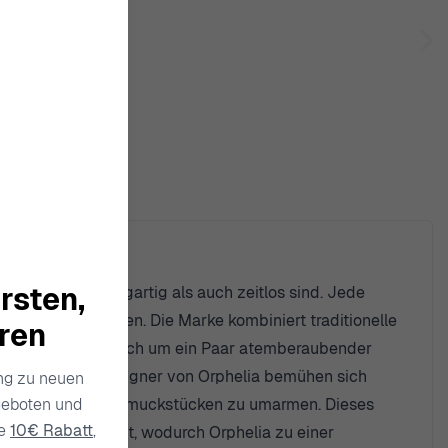
rsten,
die sowohl einzigartig als auch zeitlos sind. Jede
ichem Stil schätzen. Die Marke kombiniert traditionelle
hren
 anmutet. Ob es sich um ein Paar atemberaubender
für Details. Die Designer von Orphelia bemühen sich
ang zu neuen
geboten und
t mit exquisiten Schmuckstücken zu umarmen. Dieses
ie
10€ Rabatt
,
industrie gesetzt, wodurch Orphelia zu einer