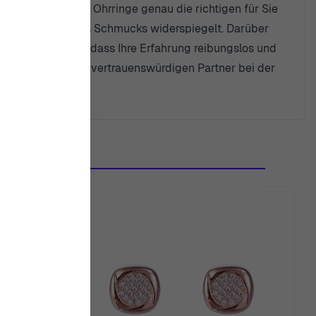
stellen, dass Ihre Ohrringe genau die richtigen für Sie
dwerkskunst unseres Schmucks widerspiegelt. Darüber
 sicherzustellen, dass Ihre Erfahrung reibungslos und
 der uns zu Ihrem vertrauenswürdigen Partner bei der