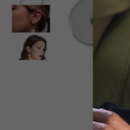
View larger image
View larger image