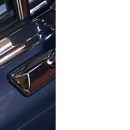
ckgabegarantie anbieten, die Ihnen die Zeit gibt, um sicherzu
ie abgesichert, was unser Vertrauen in die Qualität und Han
rzeit zur Verfügung, um Ihnen bei allen Fragen zu helfen und
ng seit 1976 hat Ormoda einen hervorragenden Ruf aufgebaut,