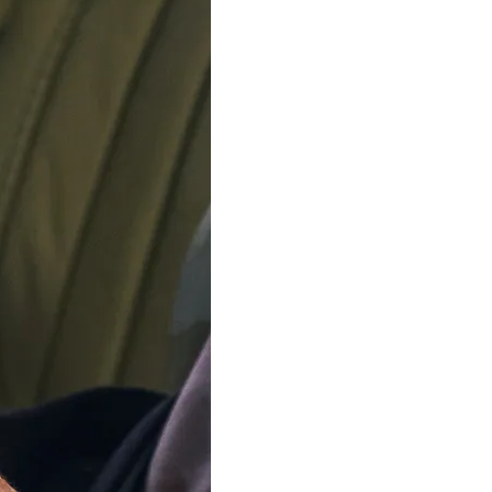
IN DEN WARE
Zustellung
Freitag, 14
Bestellung Inn
Stunden, 27 M
Unser Team ist im
Sommerurlaub
Ab dem 12. August verse
Bestellungen wieder. Vi
Ihre Geduld.
In 2 Varianten verfügbar