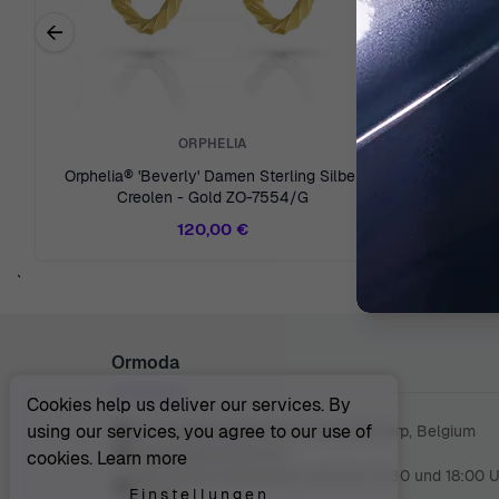
←
Previous related products
ORPHELIA
Orphelia® 'Beverly' Damen Sterling Silber
Orphelia®
Creolen - Gold ZO-7554/G
Ohr
120,00 €
`
Ormoda
Cookies help us deliver our services. By
using our services, you agree to our use of
Juul Grietensstraat 9/11, 2140 Antwerp, Belgium
support@ormoda.com
cookies.
Learn more
Montag bis Donnerstag zwischen 9:30 und 18:00 
Einstellungen
(MEZ)