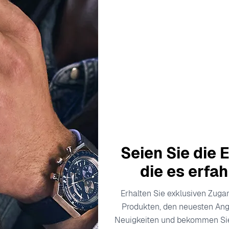
Description
Produktdaten
Versandkosten
Seien Sie die E
vor und ist bekannt für sein Engagement, Stücke zu schaffen, 
 und ist perfekt für Frauen, die Luxus mit einer Prise persönl
die es erfa
t dafür, dass jedes Stück sowohl modern als auch klassisch
füllt jeden Artikel mit Kunstfertigkeit und einer Leidenschaft 
Erhalten Sie exklusiven Zug
Produkten, den neuesten An
nds überdauert und Frauen dazu einlädt, ihre Einzigartigkei
Neuigkeiten und bekommen S
raft hat Herzen gewonnen und einen Standard in der Schmuck