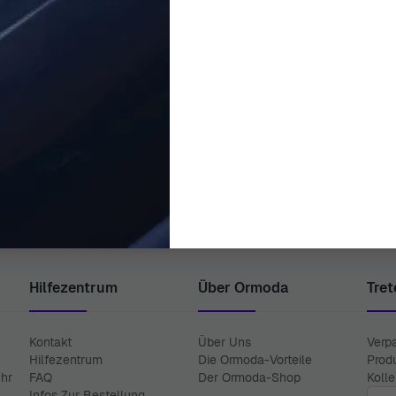
ORPHELIA
ORPHELIA
 'Mille' Damen Sterling Silber
Orphelia® 'Aada' Damen Sterl
hänger - Silber ZO-7273
Ohrhänger - Silber/Rosa 
119,00 €
115,00 €
Hilfezentrum
Über Ormoda
Tret
Kontakt
Über Uns
Verp
Hilfezentrum
Die Ormoda-Vorteile
Prod
Uhr
FAQ
Der Ormoda-Shop
Koll
E-Ma
Infos Zur Bestellung