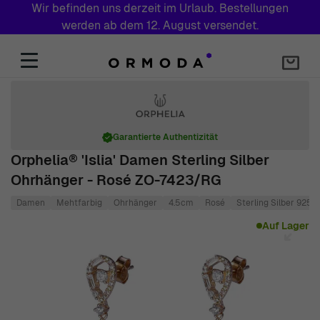
Wir befinden uns derzeit im Urlaub. Bestellungen
werden ab dem 12. August versendet.
Zum Inhalt springen
Garantierte Authentizität
Orphelia® 'Islia' Damen Sterling Silber
Ohrhänger - Rosé ZO-7423/RG
Damen
Mehtfarbig
Ohrhänger
4.5cm
Rosé
Sterling Silber 925
Main image
Click to view image in fullscreen
Auf Lager