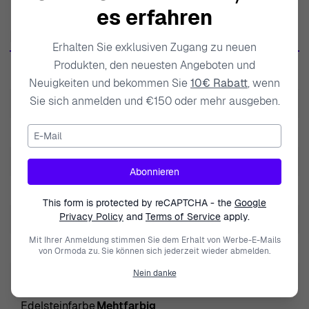
der modernen Frau in Resonanz treten, indem sie
es erfahren
anspruchsvolle Ästhetik mit hochwertigen Materialien
Produktdaten
kombinieren. Die Marke ist stolz darauf, erfahrene
Erhalten Sie exklusiven Zugang zu neuen
Kunsthandwerker zu beschäftigen, die jedes Stück
Produkten, den neuesten Angeboten und
SKU
ZO-7423/RG
sorgfältig anfertigen und sicherstellen, dass es die
Neuigkeiten und bekommen Sie
10€ Rabatt
, wenn
höchsten Qualitäts- und Stilansprüche erfüllt. Orphelia
Sie sich anmelden und €150 oder mehr ausgeben.
EAN
5415190106879
glaubt an die Kraft von Schmuck als Mittel zum
E-Mail
Gewicht
6.000000
Selbstausdruck und möchte Frauen mit Stücken
versorgen, die Selbstvertrauen und Anziehungskraft
Modell
Islia
Abonnieren
inspirieren. Das Sortiment umfasst eine Vielzahl von
Marke
Orphelia
Schmuck, von zarten Ohrhängern bis hin zu auffälligen
This form is protected by reCAPTCHA - the
Google
Halsketten, die alle darauf ausgelegt sind, jedem Outfit
Privacy Policy
and
Terms of Service
apply.
Art der Edelstein
Zirkonium
und Anlass einen Hauch von Anmut zu verleihen.
Mit Ihrer Anmeldung stimmen Sie dem Erhalt von Werbe-E-Mails
Geschlecht
Damen
von Ormoda zu. Sie können sich jederzeit wieder abmelden.
Entdecken Sie Orphelia® 'Islia' Damen Ohrhänger aus
Sterlingsilber - Rose
Nein danke
Schließung
Schmetterlingsverschluss
Entdecken Sie den exquisiten Charme von Orphelia, einer
Edelsteinfarbe
Mehtfarbig