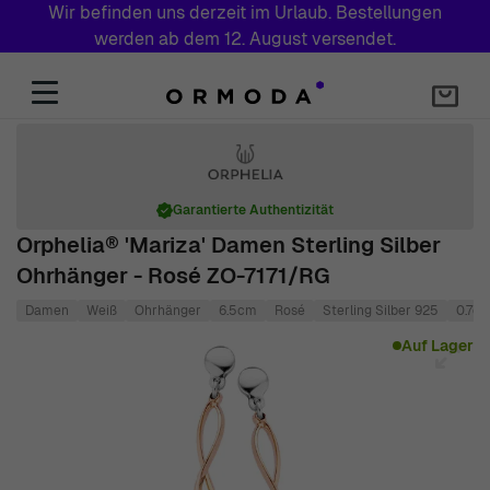
Wir befinden uns derzeit im Urlaub. Bestellungen
werden ab dem 12. August versendet.
Zum Inhalt springen
Garantierte Authentizität
Orphelia® 'Mariza' Damen Sterling Silber
Ohrhänger - Rosé ZO-7171/RG
Damen
Weiß
Ohrhänger
6.5cm
Rosé
Sterling Silber 925
0.7c
Main image
Click to view image in fullscreen
Auf Lager