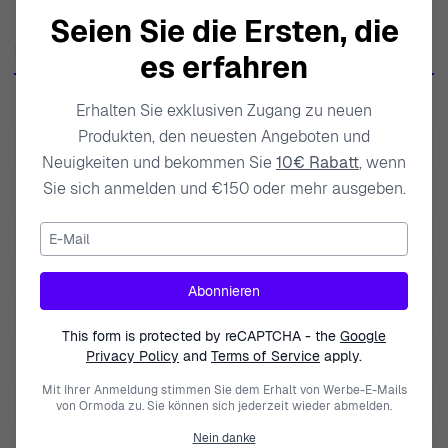
Marke legt Wert auf hochwertige Materialien wie Sterling
Seien Sie die Ersten, die
Silber, Muscheln und Zirkon, die eine perfekte
Produktdaten
es erfahren
Kombination aus Langlebigkeit und ästhetischer
Anziehungskraft gewährleisten. Die Leidenschaft von
SKU
ZO-7171/RG
Erhalten Sie exklusiven Zugang zu neuen
Orphelia für Eleganz spiegelt sich in jeder Kollektion
Produkten, den neuesten Angeboten und
wider und verbindet Tradition mit zeitgenössischen
EAN
5415190059755
Neuigkeiten und bekommen Sie
10€ Rabatt
, wenn
Stilen, die mit modernen Frauen im Einklang stehen. Ob
Sie sich anmelden und €150 oder mehr ausgeben.
Gewicht
5.000000
bei einem lässigen Ausflug oder einer formellen
Zusammenkunft, die Stücke von Orphelia sind dafür
E-Mail
Modell
Mariza
gestaltet, dass Sie sich besonders fühlen, und zeigen die
Marke
Orphelia
Essenz von Weiblichkeit und Anmut in jedem Design. Mit
Abonnieren
einem Bekenntnis zu Qualität und einem scharfen Auge
Art der Edelstein
Zirkonium
This form is protected by reCAPTCHA - the
Google
für Details hebt sich Orphelia als Marke hervor, die die
Privacy Policy
and
Terms of Service
apply.
Geschlecht
Damen
Schönheit des Alltags feiert und Frauen dazu ermutigt,
Mit Ihrer Anmeldung stimmen Sie dem Erhalt von Werbe-E-Mails
ihre Individualität durch luxuriösen Schmuck
Schließung
Schmetterlingsverschluss
von Ormoda zu. Sie können sich jederzeit wieder abmelden.
auszudrücken.
Nein danke
Edelsteinfarbe
Weiß