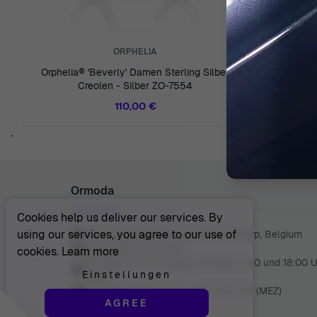
ORPHELIA
Orphelia® 'Beverly' Damen Sterling Silber
Orphelia®
Creolen - Silber ZO-7554
Ohr
110,00 €
`
Ormoda
Cookies help us deliver our services. By
using our services, you agree to our use of
Juul Grietensstraat 9/11, 2140 Antwerp, Belgium
support@ormoda.com
cookies.
Learn more
Montag bis Donnerstag zwischen 9:30 und 18:00 
Einstellungen
(MEZ)
Freitag zwischen 9:30 und 13:00 Uhr (MEZ)
AGREE