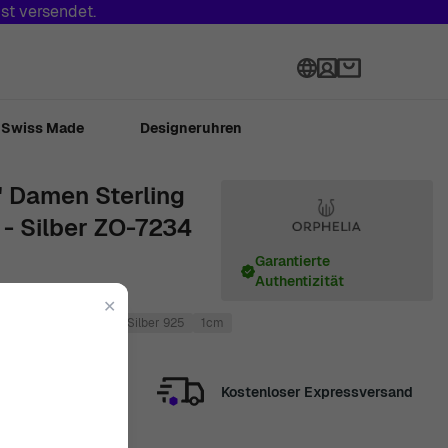
st versendet.
Sprache
Swiss Made
Designeruhren
' Damen Sterling
 - Silber ZO-7234
Garantierte
Authentizität
✕
7cm
Silber
Sterling Silber 925
1cm
Kostenloser Expressversand