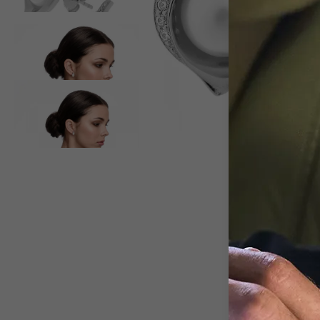
View larger image
View larger image