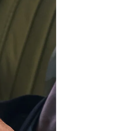
IN DEN WARE
Zustellung
Freitag, 14
Bestellung Inn
Stunden, 14 M
Unser Team ist im
Sommerurlaub
Ab dem 12. August verse
Bestellungen wieder. Vi
Ihre Geduld.
In 5 Varianten verfügbar