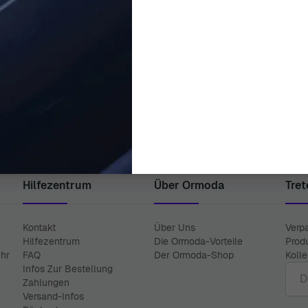
ORPHELIA
ORPHELIA
 'Grand' Damen Sterling Silber
Orphelia® 'Rosaleen' Damen Ste
hänger - Silber ZO-7558
Creolen - Rosé ZO-7
49,00 €
175,00 €
Hilfezentrum
Über Ormoda
Tret
Kontakt
Über Uns
Verp
Hilfezentrum
Die Ormoda-Vorteile
Prod
Uhr
FAQ
Der Ormoda-Shop
Koll
E-Ma
Infos Zur Bestellung
Zahlungen
Versand-Infos