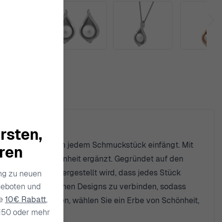
rsten,
und Weiblichkeit in jedem Schmuckstück einfängt. Mit
hren
 einzigartige Schönheit ergänzt. Gegründet auf den
tellt, wobei sichergestellt wird, dass jedes Stück
ang zu neuen
geboten und
Techniken mit modernen Designs zu verbinden, sodass
ie
10€ Rabatt
,
phelia entscheiden, wählen Sie ein Erbe von Schönheit,
150 oder mehr