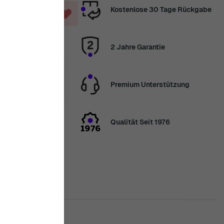
Kostenlose 30 Tage Rückgabe
NKORB
2 Jahre Garantie
. Aug.
Premium Unterstützung
erhalb
5 Tag, 6
inuten
Qualität Seit 1976
nden wir Ihre
elen Dank für