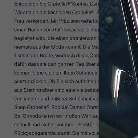
Entdecken Sie Orphelia® 'Sophia' Damen Ohrstecker aus
Wir stellen die köstlichen Orphelia® 'Sophia' Damen O
Frau verkörpert. Mit Präzision gefertigt, bieten diese
einen Hauch von Raffinesse verleihen. Jede Ohrstecker
begleitet wird, die einen strahlenden Glanz verleihen.
niemals aus der Mode kommt. Die Maße der Orphelia 'Sop
1 cm in der Breite, wodurch diese Ohrringe der ideale 
dafür, dass sie den ganzen Tag über angenehm zu tragen
können, ohne sich um Ihren Schmuck sorgen zu müssen. 
auszudrücken. Ob Sie sich auf einen eleganten Abend v
aus Sterlingsilber sind eine vielseitige Wahl. Runden Si
von innerer und äußerer Schönheit verleihen.
Shop Orphelia® 'Sophia' Damen Ohrstecker aus Sterling
Bei Ormoda legen wir großen Wert auf Ihr Einkaufserle
schnell und sicher vor Ihrer Haustür eintreffen. Wir v
Rückgabegarantie, damit Sie mit vollem Vertrauen einka