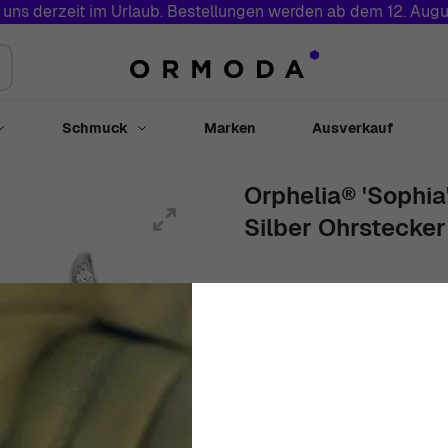
 uns derzeit im Urlaub. Bestellungen werden ab dem 12. Augu
Schmuck
Marken
Ausverkauf
Toggle submenu for Uhren
Toggle submenu for Schmuck
Orphelia® 'Sophia
Silber Ohrstecker
Damen
Weiß
Ohrstecker
1.
€
65
00
Auf Lager