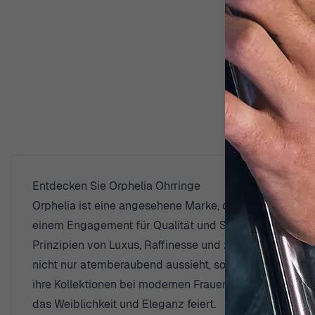
Entdecken Sie Orphelia Ohrringe
Orphelia ist eine angesehene Marke, die für ihre exqu
einem Engagement für Qualität und Stil konzentriert si
Prinzipien von Luxus, Raffinesse und zeitlosem Design,
nicht nur atemberaubend aussieht, sondern auch den Tes
ihre Kollektionen bei modernen Frauen Anklang finden,
das Weiblichkeit und Eleganz feiert.