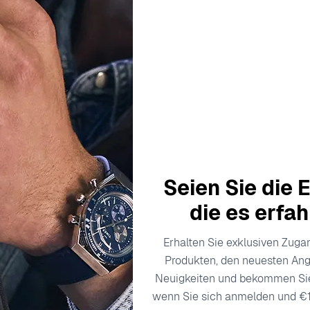
Description
Produktdaten
Versandkosten
Seien Sie die E
isite Handwerkskunst bekannt ist, die das Wesen von Eleganz 
die es erfa
ch Orphelia darauf, Frauen mit Schmuck zu versehen, die ihre
 wird jedes Stück sorgfältig aus den besten Materialien herges
Erhalten Sie exklusiven Zug
Produkten, den neuesten An
t der Zeit besteht. Orphelia ist stolz darauf, traditionelle 
Neuigkeiten und bekommen S
 die Eleganz in ihrem Schmuck schätzen. Wenn Sie sich für Or
wenn Sie sich anmelden und €