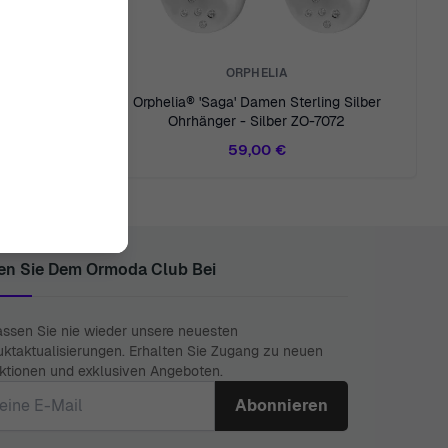
ORPHELIA
rling Silber
Orphelia® 'Saga' Damen Sterling Silber
025
Ohrhänger - Silber ZO-7072
59,00 €
en Sie Dem Ormoda Club Bei
assen Sie nie wieder unsere neuesten
uktaktualisierungen. Erhalten Sie Zugang zu neuen
ektionen und exklusiven Angeboten.
il Adresse