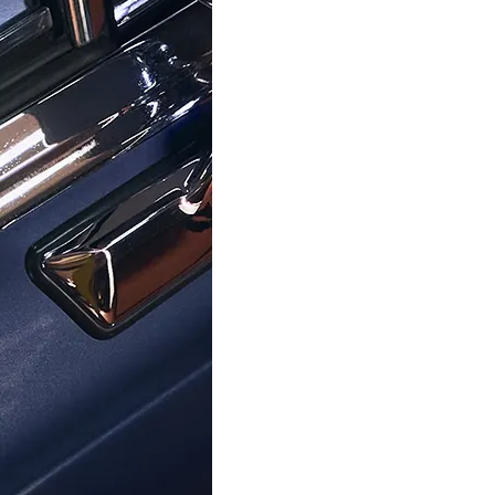
für Qualität und Langlebigkeit bekräftigt. Unser Expertente
 persönliches Einkaufserlebnis zu bieten. Mit über vier Jahrz
vorragenden Service zu bieten.