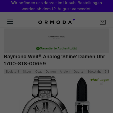
Wir befinden uns derzeit im Urlaub. Bestellungen
werden ab dem 12. August versendet.
Zum Inhalt springen
Garantierte Authentizität
Raymond Weil® Analog 'Shine' Damen Uhr
1700-STS-00659
Edelstahl
Silber
Oval
Damen
Analog
Quartz
Edelstahl
5 BAR
Main image
Click to view image in fullscreen
Auf Lager