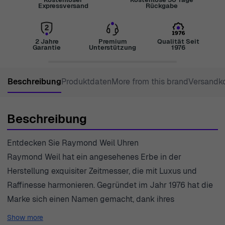
Expressversand
Rückgabe
2 Jahre
Premium
Qualität Seit
Garantie
Unterstützung
1976
Beschreibung
Produktdaten
More from this brand
Versandk
Beschreibung
Entdecken Sie Raymond Weil Uhren
Raymond Weil hat ein angesehenes Erbe in der
Herstellung exquisiter Zeitmesser, die mit Luxus und
Raffinesse harmonieren. Gegründet im Jahr 1976 hat die
Marke sich einen Namen gemacht, dank ihres
Engagements für Qualität und innovatives Design. Jede
Show more