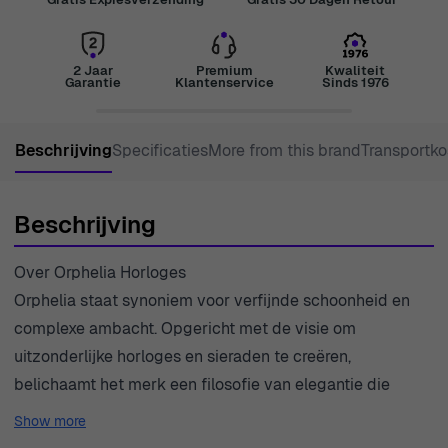
2 Jaar
Premium
Kwaliteit
Garantie
Klantenservice
Sinds 1976
Beschrijving
Specificaties
More from this brand
Transportko
Beschrijving
Over Orphelia Horloges
Orphelia staat synoniem voor verfijnde schoonheid en
complexe ambacht. Opgericht met de visie om
uitzonderlijke horloges en sieraden te creëren,
belichaamt het merk een filosofie van elegantie die
weerklank vindt bij moderne vrouwen. Elk stuk is
Show more
doordacht ontworpen om esthetiek te combineren met