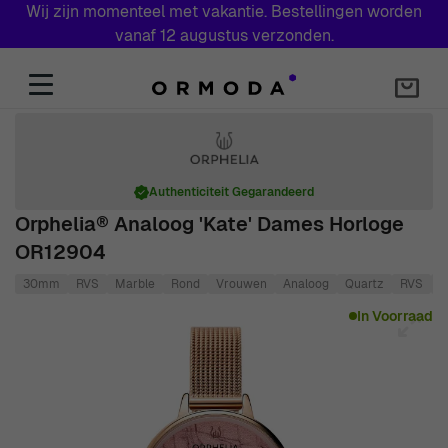
Wij zijn momenteel met vakantie. Bestellingen worden
vanaf 12 augustus verzonden.
Skip to Content
Authenticiteit Gegarandeerd
Orphelia® Analoog 'Kate' Dames Horloge
OR12904
30mm
RVS
Marble
Rond
Vrouwen
Analoog
Quartz
RVS
3
Main image
Click to view image in fullscreen
In Voorraad