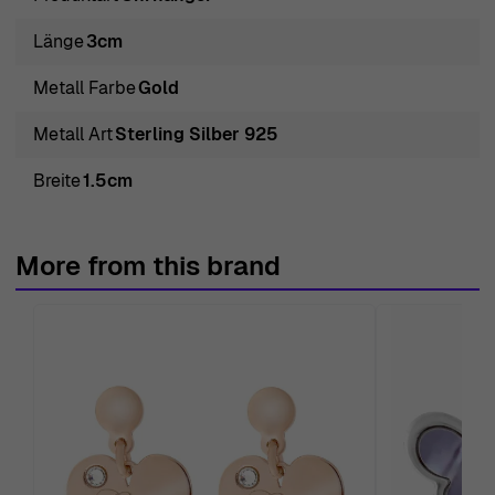
die Kunst des Schmucks ausdrücken und die Momente
und Feiern des Lebens wertschätzen möchten.
Länge
3cm
Entdecken Sie Orphelia® 'Apolline' Damen Ohrhänger aus
Metall Farbe
Gold
Sterlingsilber - Gold
Genießen Sie die strahlende Schönheit der Orphelia®
Metall Art
Sterling Silber 925
'Apolline' Damen Ohrhänger aus Sterlingsilber - Gold ZO-
Breite
1.5cm
7500/G. Mit Präzision gefertigt und mit einem
atemberaubenden Goldfinish veredelt, sind diese
Ohrringe darauf ausgelegt, ein Statement zu setzen. Die
More from this brand
anmutige Häkchenbefestigung sorgt für einen sicheren,
aber dennoch komfortablen Sitz, sodass Sie Ihren Stil
mühelos zur Schau stellen können. Mit einer Gesamthöhe
von 3 Zentimetern und einer Breite von 1,5 Zentimetern
bieten diese Ohrringe einen eleganten Fall, der das Licht
mit jeder Bewegung einfängt. Hergestellt aus exquisite
925 Sterlingsilber, vereinen sie Langlebigkeit mit