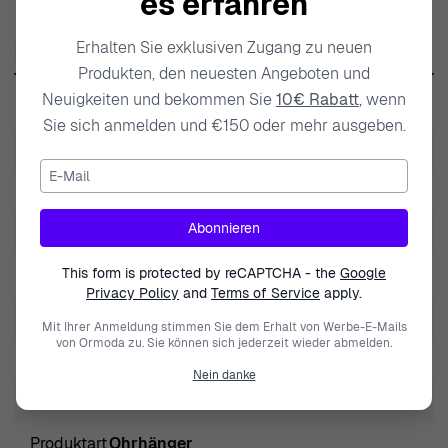
es erfahren
Materialien, wie dem feinsten 925 Sterlingsilber, stellt
Orphelia sicher, dass jedes Stück hervorsticht und dabei
Produktdaten
Erhalten Sie exklusiven Zugang zu neuen
dauerhafte Schönheit bietet. Die Marke umarmt die
Produkten, den neuesten Angeboten und
faszinierende Essenz der Frauen und feiert ihre
Neuigkeiten und bekommen Sie
10€ Rabatt
, wenn
SKU
ZO-7500/G
Individualität durch exquisite Designs, die sowohl modern
Sie sich anmelden und €150 oder mehr ausgeben.
als auch zeitlos sind. Mit einer umfassenden Kollektion,
EAN
5415190120844
E-Mail
die die neuesten Trends und elegante Klassiker
Gewicht
3.000000
widerspiegelt, richtet sich Orphelia an Persönlichkeiten
aller Stile und Vorlieben. Sie glauben, dass Schmuck
Abonnieren
Modell
Apolline
nicht nur Schönheit hinzufügen, sondern auch eine
This form is protected by reCAPTCHA - the
Google
Marke
Orphelia
Geschichte erzählen sollte – Ihre Geschichte. Die Marke
Privacy Policy
and
Terms of Service
apply.
lässt sich von der Natur, der Kunst und der Kultur
Geschlecht
Damen
Mit Ihrer Anmeldung stimmen Sie dem Erhalt von Werbe-E-Mails
inspirieren und kombiniert diese Einflüsse, um Stücke zu
von Ormoda zu. Sie können sich jederzeit wieder abmelden.
Schließung
Haken
schaffen, die mit Emotion und Bedeutung resonieren. Mit
Nein danke
einem unerschütterlichen Engagement für Qualität ist
Höhe
3cm
Orphelia eine geschätzte Wahl für Frauen, die sich durch
Produktart
Ohrhänger