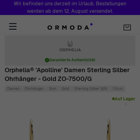
Wir befinden uns derzeit im Urlaub. Bestellungen
werden ab dem 12. August versendet.
Zum Inhalt springen
Garantierte Authentizität
Orphelia® 'Apolline' Damen Sterling Silber
Ohrhänger - Gold ZO-7500/G
Damen
Ohrhänger
3cm
Gold
Sterling Silber 925
1.5cm
Main image
Click to view image in fullscreen
Auf Lager