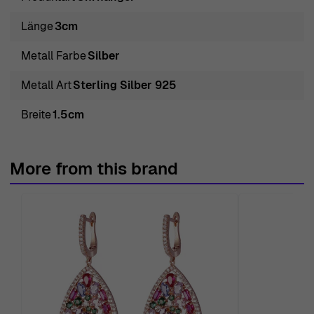
Präsentation der fesselnden Orphelia® 'Apolline' Damen-
Ohrhänger aus 925er Sterlingsilber - Silber ZO-7500, ein
Länge
3cm
wahres Symbol der Eleganz, das für die moderne Frau
Metall Farbe
Silber
entworfen wurde. Hergestellt aus hochwertigem 925er
Sterlingsilber, glänzen diese Ohrhänger in einem
Metall Art
Sterling Silber 925
brillanten Silbertton, der zu jedem Outfit passt. Jeder
Breite
1.5cm
Ohrhänger weist filigrane Details und ein elegantes
Tropfendesign auf, das eine Höhe von 3 cm und eine
Breite von 1,5 cm misst. Die durchdachte Kunstfertigkeit
More from this brand
stellt sicher, dass diese Ohrhänger nicht nur Ihre Ohren
schmücken, sondern auch Ihren Stil mit einem Hauch von
Raffinesse unterstreichen. Das leichte Design mit nur
3,20 Gramm Gewicht sorgt dafür, dass sie den ganzen
Tag über angenehm zu tragen sind, sei es für eine
formelle Veranstaltung oder um alltäglichen Looks einen
Hauch von Glamour zu verleihen. Sichere Befestigungen