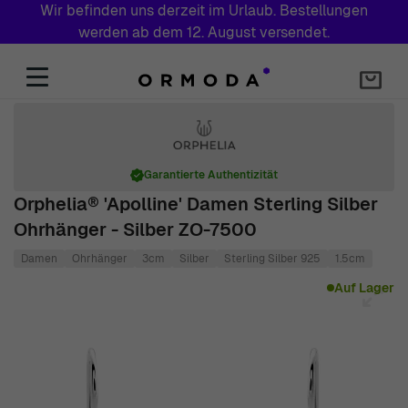
Wir befinden uns derzeit im Urlaub. Bestellungen
werden ab dem 12. August versendet.
Zum Inhalt springen
Garantierte Authentizität
Orphelia® 'Apolline' Damen Sterling Silber
Ohrhänger - Silber ZO-7500
Damen
Ohrhänger
3cm
Silber
Sterling Silber 925
1.5cm
Main image
Click to view image in fullscreen
Auf Lager