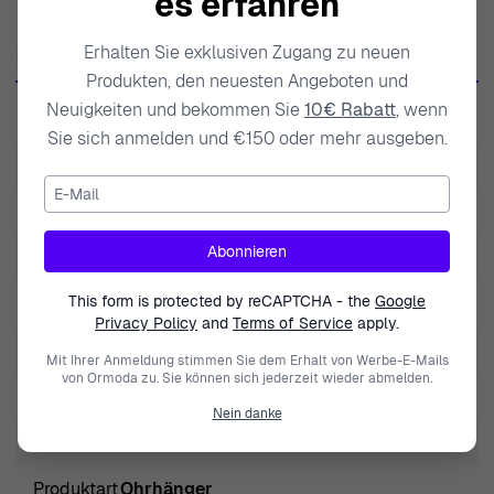
es erfahren
Orphelia verkörpert eine einzigartige Mischung aus
innovativen Designs und traditionellen Techniken, die
Produktdaten
Erhalten Sie exklusiven Zugang zu neuen
ihren Schmuck nicht nur exquisit, sondern auch dauerhaft
Produkten, den neuesten Angeboten und
machen. Mit einem scharfen Blick für Details und einer
Neuigkeiten und bekommen Sie
10€ Rabatt
, wenn
SKU
ZO-7500
Leidenschaft für Schönheit bringt Orphelia Stücke hervor,
Sie sich anmelden und €150 oder mehr ausgeben.
die darauf ausgelegt sind, die natürliche Eleganz der
EAN
5415190120837
E-Mail
Trägerin zu unterstreichen. Von atemberaubenden
Gewicht
3.000000
Ohrhängern bis hin zu kunstvollen Halsketten wird jedes
Stück mit Sorgfalt und Präzision gefertigt, sodass es
Abonnieren
Modell
Apolline
über Jahre hinweg geschätzt werden kann. Dieses
This form is protected by reCAPTCHA - the
Google
Marke
Orphelia
Engagement für Qualität und Kunstfertigkeit ist es, was
Privacy Policy
and
Terms of Service
apply.
Orphelia auszeichnet und jeder Frau ermöglicht, ihre
Geschlecht
Damen
Mit Ihrer Anmeldung stimmen Sie dem Erhalt von Werbe-E-Mails
Individualität und ihren Charme durch eleganten
von Ormoda zu. Sie können sich jederzeit wieder abmelden.
Schließung
Haken
Schmuck auszudrücken.
Nein danke
Entdecken Sie Orphelia® 'Apolline' Damen-Ohrhänger
Höhe
3cm
aus 925er Sterlingsilber - Silber
Produktart
Ohrhänger