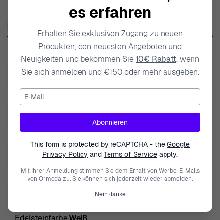
Frauen, die Qualität und Raffinesse schätzen, Anklang
es erfahren
finden. Jedes von Orphelia gefertigte Stück,
Produktdaten
einschließlich der atemberaubenden 'Grace' Ohrhänger,
Erhalten Sie exklusiven Zugang zu neuen
zeigt die akribische Liebe zum Detail, die zum
Produkten, den neuesten Angeboten und
SKU
ZO-7493
Markenzeichen der Marke geworden ist. Im Fokus steht
Neuigkeiten und bekommen Sie
10€ Rabatt
, wenn
die Schaffung luxuriöser Erlebnisse; Orphelia möchte
Sie sich anmelden und €150 oder mehr ausgeben.
EAN
5415190119725
Frauen durch seine wunderschön gestalteten
E-Mail
Gewicht
2.000000
Accessoires ermächtigen. Mit dem Anspruch, nur die
besten Materialien zu verwenden, darunter Sterlingsilber
Modell
Grace
Abonnieren
und ethisch bezogene Edelsteine, stellt Orphelia sicher,
Marke
Orphelia
dass jedes Stück nicht nur exquisit aussieht, sondern
This form is protected by reCAPTCHA - the
Google
auch von bleibender Qualität ist. Jedes Paar Ohrringe ist
Privacy Policy
and
Terms of Service
apply.
Geschlecht
Damen
ein Zeugnis der Kunstfertigkeit talentierter Handwerker
Mit Ihrer Anmeldung stimmen Sie dem Erhalt von Werbe-E-Mails
Schließung
Schmetterlingsverschluss
von Ormoda zu. Sie können sich jederzeit wieder abmelden.
und feiert das Wesen der Weiblichkeit. Mit jedem Stück
lädt Orphelia Sie ein, Ihren persönlichen Stil zu verfeinern
Nein danke
Höhe
3cm
und Schönheit im Alltag zu schätzen. Egal, ob für einen
Edelsteinfarbe
Weiß