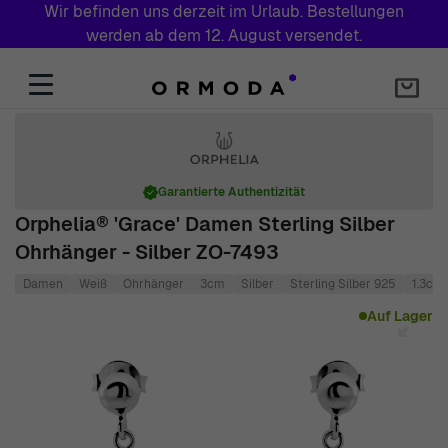
Wir befinden uns derzeit im Urlaub. Bestellungen
werden ab dem 12. August versendet.
Zum Inhalt springen
Garantierte Authentizität
Orphelia® 'Grace' Damen Sterling Silber
Ohrhänger - Silber ZO-7493
Damen
Weiß
Ohrhänger
3cm
Silber
Sterling Silber 925
1.3cm
Main image
Click to view image in fullscreen
Auf Lager