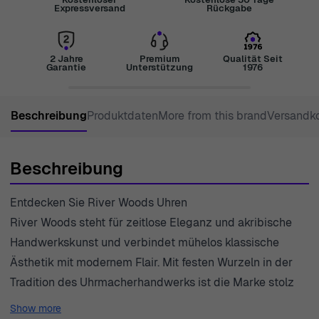
Expressversand
Rückgabe
2 Jahre
Premium
Qualität Seit
Garantie
Unterstützung
1976
Beschreibung
Produktdaten
More from this brand
Versandk
Beschreibung
Entdecken Sie River Woods Uhren
River Woods steht für zeitlose Eleganz und akribische
Handwerkskunst und verbindet mühelos klassische
Ästhetik mit modernem Flair. Mit festen Wurzeln in der
Tradition des Uhrmacherhandwerks ist die Marke stolz
darauf, Stücke zu schaffen, die nicht nur funktionell,
Show more