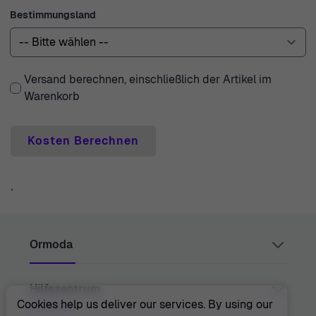
Unterstützung mit jeder River Woods Uhr, die Sie bei uns
Bestimmungsland
erwerben.
Versand berechnen, einschließlich der Artikel im
Warenkorb
Kosten Berechnen
`
Ormoda
Hilfezentrum
Juul Grietensstraat 9/11, 2140 Antwerp, Belgium
support@ormoda.com
Cookies help us deliver our services. By using our