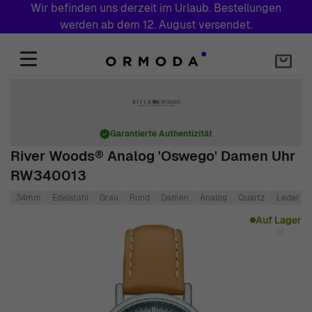
Wir befinden uns derzeit im Urlaub. Bestellungen
werden ab dem 12. August versendet.
Zum Inhalt springen
Garantierte Authentizität
River Woods® Analog 'Oswego' Damen Uhr
RW340013
34mm
Edelstahl
Grau
Rund
Damen
Analog
Quartz
Leder
Main image
Click to view image in fullscreen
Auf Lager