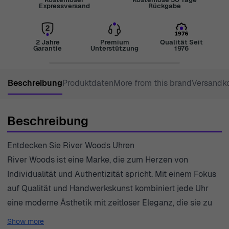
Expressversand
Rückgabe
2 Jahre
Premium
Qualität Seit
Garantie
Unterstützung
1976
Beschreibung
Produktdaten
More from this brand
Versandk
Beschreibung
Entdecken Sie River Woods Uhren
River Woods ist eine Marke, die zum Herzen von
Individualität und Authentizität spricht. Mit einem Fokus
auf Qualität und Handwerkskunst kombiniert jede Uhr
eine moderne Ästhetik mit zeitloser Eleganz, die sie zu
unverzichtbaren Accessoires für die Frauen von heute
Show more