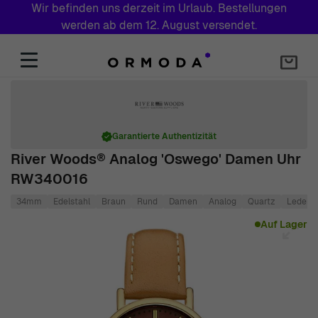
Wir befinden uns derzeit im Urlaub. Bestellungen
werden ab dem 12. August versendet.
Zum Inhalt springen
Garantierte Authentizität
River Woods® Analog 'Oswego' Damen Uhr
RW340016
34mm
Edelstahl
Braun
Rund
Damen
Analog
Quartz
Leder
Main image
Click to view image in fullscreen
Auf Lager