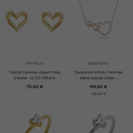
ORPHELIA
SWAROVSKI
'Cecilia' Femmes Argent Puce
'Swarovski Infinity' Femmes
d'oreille - Or ZO-7584/G
Métal plaqué Collier -
Argent/Rose 5518865
75,00 €
119,00 €
125,00 €