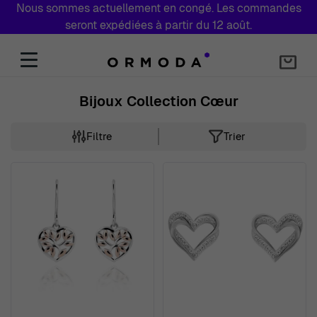
Nous sommes actuellement en congé. Les commandes
seront expédiées à partir du 12 août.
Aller au contenu
Bijoux Collection Cœur
Filtre
Trier
Skip to product list