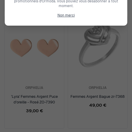
promotionnels d’Ormoda. Vous pouvez vous désabonner à tout
moment.
Non merci
ORPHELIA
ORPHELIA
'Lyra' Femmes Argent Puce
Femmes Argent Bague zr-7368
d'oreille - Rosé ZO-7390
49,00 €
39,00 €