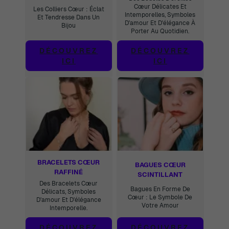
Cœur Délicates Et
Les Colliers Cœur : Éclat
Intemporelles, Symboles
Et Tendresse Dans Un
D'amour Et D'élégance À
Bijou
Porter Au Quotidien.
DÉCOUVREZ
DÉCOUVREZ
ICI
ICI
BRACELETS CŒUR
BAGUES CŒUR
RAFFINÉ
SCINTILLANT
Des Bracelets Cœur
Bagues En Forme De
Délicats, Symboles
Cœur : Le Symbole De
D'amour Et D'élégance
Votre Amour
Intemporelle.
DÉCOUVREZ
DÉCOUVREZ