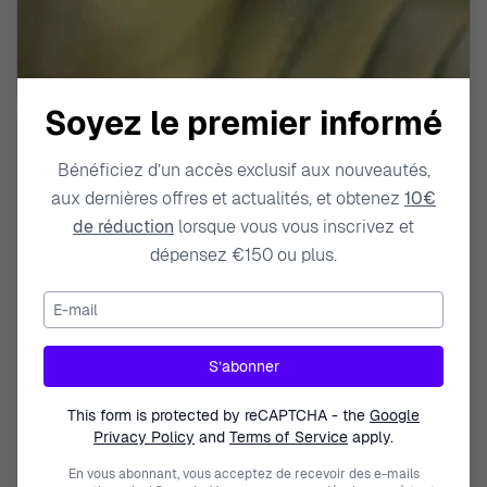
d'oreille zo-7370 G
d'oreille - Argent ZO-7484
49,00 €
49,00 €
Soyez le premier informé
Bénéficiez d’un accès exclusif aux nouveautés,
aux dernières offres et actualités, et obtenez
10€
de réduction
lorsque vous vous inscrivez et
dépensez €150 ou plus.
E-mail
S’abonner
ORPHELIA
ORPHELIA
Mera Femmes Argent Puce
'Nora' Femmes Argent Bague -
This form is protected by reCAPTCHA - the
Google
d'oreille zo-7370
Rosé ZR-7435
Privacy Policy
and
Terms of Service
apply.
49,00 €
49,00 €
En vous abonnant, vous acceptez de recevoir des e-mails