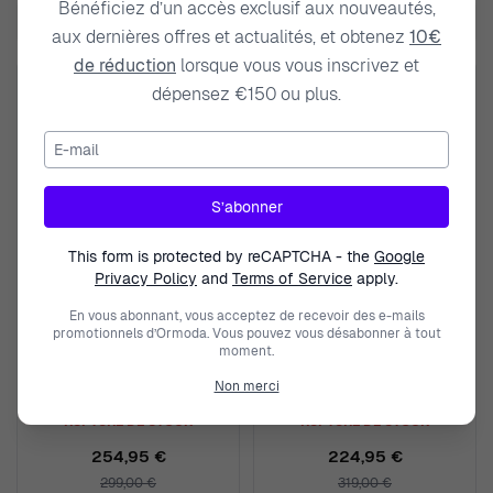
Bénéficiez d’un accès exclusif aux nouveautés,
Filtre
Trier
Skip to product list
aux dernières offres et actualités, et obtenez
10€
de réduction
lorsque vous vous inscrivez et
dépensez €150 ou plus.
E-mail
S’abonner
This form is protected by reCAPTCHA - the
Google
Privacy Policy
and
Terms of Service
apply.
En vous abonnant, vous acceptez de recevoir des e-mails
CASIO
CASIO
promotionnels d’Ormoda. Vous pouvez vous désabonner à tout
moment.
Digital 'Protrek' Hommes
Digital 'Protrek' Hommes
Montre PRW-35-1AER
Montre PRW-35Y-1BER
Non merci
RUPTURE DE STOCK
RUPTURE DE STOCK
254,95 €
224,95 €
299,00 €
319,00 €