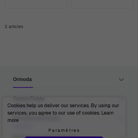
2
articles
Ormoda
Centre D'aide
Juul Grietensstraat 9/11, 2140 Antwerp, Belgium
support@ormoda.com
Cookies help us deliver our services. By using our
Du lundi au jeudi entre 9h30 et 18h00 (CET)
services, you agree to our use of cookies.
Learn
Vendredi entre 09h30 et 13h00 (CET)
Contactez-Nous
À Propos D'Ormoda
more
Centre D'aide
FAQ
Paramètres
Informations Sur La Commande
À Propos De Nous
Rejoignez Le Club Ormoda