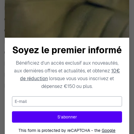
Retours Et Changes
Garantie Et Réparations
Commande Et Paiement
Frais D'importation Et Douanes
Soyez le premier informé
Codes De Réduction
Bénéficiez d’un accès exclusif aux nouveautés,
Entretien Des Montres
aux dernières offres et actualités, et obtenez
10€
Entretien Des Bijoux
de réduction
lorsque vous vous inscrivez et
Emballage
dépensez €150 ou plus.
E-mail
S’abonner
This form is protected by reCAPTCHA - the
Google