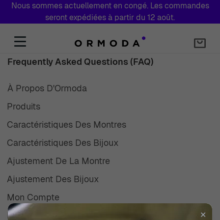
Nous sommes actuellement en congé. Les commandes
seront expédiées à partir du 12 août.
Aller au contenu
Frequently Asked Questions (FAQ)
À Propos D'Ormoda
Produits
Caractéristiques Des Montres
Caractéristiques Des Bijoux
Ajustement De La Montre
Ajustement Des Bijoux
Mon Compte
Livraison Et Expédition
✕