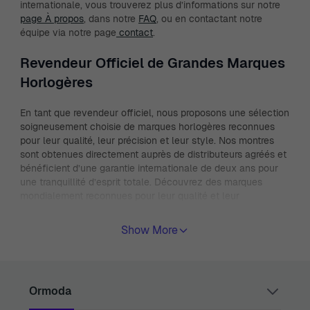
internationale, vous trouverez plus d’informations sur notre
page À propos
, dans notre
FAQ
, ou en contactant notre
équipe via notre page
contact
.
Revendeur Officiel de Grandes Marques
Horlogères
En tant que revendeur officiel, nous proposons une sélection
soigneusement choisie de marques horlogères reconnues
pour leur qualité, leur précision et leur style. Nos montres
sont obtenues directement auprès de distributeurs agréés et
bénéficient d’une garantie internationale de deux ans pour
une tranquillité d’esprit totale. Découvrez des marques
mondialement reconnues pour leur qualité et leur
innovation.
Explorez toutes nos marques de montres
et
trouvez celle qui correspond parfaitement à votre style et à
Show More
vos attentes.
Montres Homme – Classiques, Sport et
Précision Suisse
Ormoda