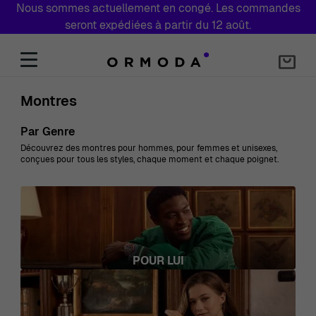
Nous sommes actuellement en congé. Les commandes
seront expédiées à partir du 12 août.
Aller au contenu
Montres
Par Genre
Découvrez des montres pour hommes, pour femmes et unisexes,
conçues pour tous les styles, chaque moment et chaque poignet.
POUR LUI