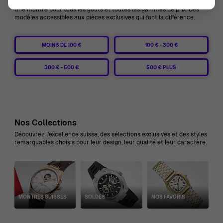
Une montre pour tous les goûts et toutes les gammes de prix. Des
modèles accessibles aux pièces exclusives qui font la différence.
MOINS DE 100 €
100 € - 300 €
300 € - 500 €
500 € PLUS
Nos Collections
Découvrez l’excellence suisse, des sélections exclusives et des styles
remarquables choisis pour leur design, leur qualité et leur caractère.
MONTRES SUISSES
SOLDES
NOS FAVORIS