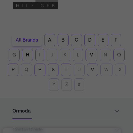
All Brands
A
B
C
D
E
F
G
H
I
J
K
L
M
N
O
P
Q
R
S
T
U
V
W
X
Y
Z
#
Ormoda
Centre D'aide
Juul Grietensstraat 9/11, 2140 Antwerp, Belgium