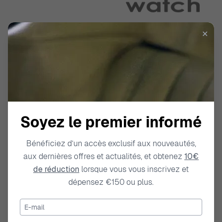
✕
Soyez le premier informé
Bénéficiez d’un accès exclusif aux nouveautés,
aux dernières offres et actualités, et obtenez
10€
de réduction
lorsque vous vous inscrivez et
dépensez €150 ou plus.
E-mail