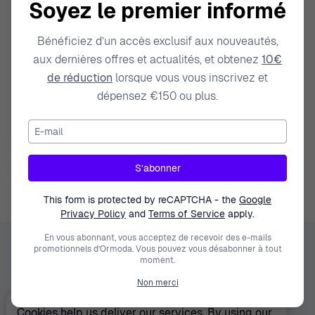
Soyez le premier informé
Bénéficiez d’un accès exclusif aux nouveautés,
TOMMY HILFIGER
aux dernières offres et actualités, et obtenez
10€
Hommes Acier inoxydable
de réduction
lorsque vous vous inscrivez et
Butons de manchette - Argent
2790174
dépensez €150 ou plus.
39,99 €
49,00 €
E-mail
S’abonner
1
article
This form is protected by reCAPTCHA - the
Google
Privacy Policy
and
Terms of Service
apply.
En vous abonnant, vous acceptez de recevoir des e-mails
promotionnels d’Ormoda. Vous pouvez vous désabonner à tout
Ormoda
moment.
Non merci
Centre D'aide
Juul Grietensstraat 9/11, 2140 Antwerp, Belgium
support@ormoda.com
Cookies help us deliver our services. By using our