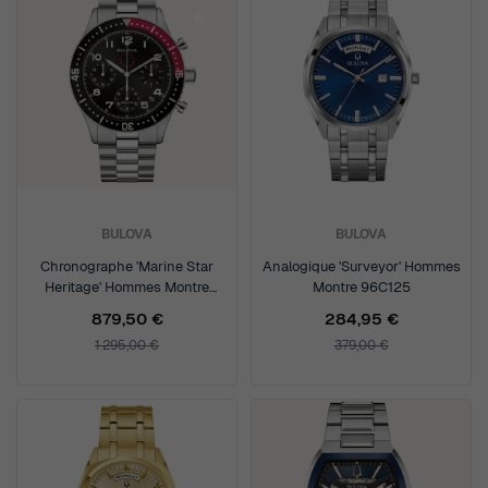
BULOVA
BULOVA
Chronographe 'Marine Star
Analogique 'Surveyor' Hommes
Heritage' Hommes Montre
Montre 96C125
98B451
879,50 €
284,95 €
1 295,00 €
379,00 €