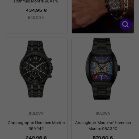
Hommes Montre 98A178
434,95 €
550,00 €
BULOVA
BULOVA
Chronographe Hommes Montre
Analogique 'Maquina' Hommes
98A242
Montre 98A320
249,95 €
579,50 €