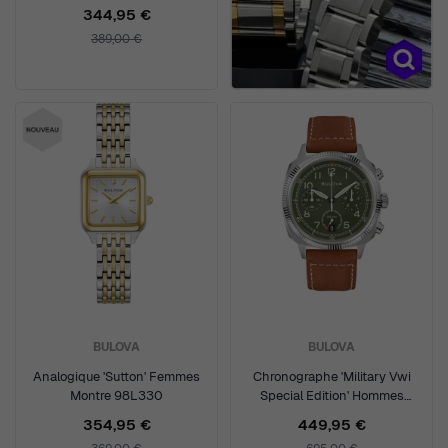
344,95 €
389,00 €
BULOVA
BULOVA
Analogique 'Sutton' Femmes
Chronographe 'Military Vwi
Montre 98L330
Special Edition' Hommes
Montre 96B482
354,95 €
449,95 €