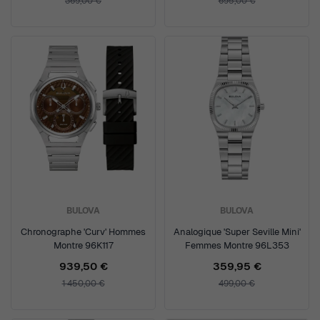
369,00 €
695,00 €
BULOVA
BULOVA
Chronographe 'Curv' Hommes
Analogique 'Super Seville Mini'
Montre 96K117
Femmes Montre 96L353
939,50 €
359,95 €
1 450,00 €
499,00 €