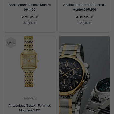
Analogique Femmes Montre
Analogique 'Sutton' Femmes
96X153
Montre 96R256
279,95 €
409,95 €
375,00 €
529,00 €
BULOVA
Analogique 'Sutton' Femmes
Montre 97L191