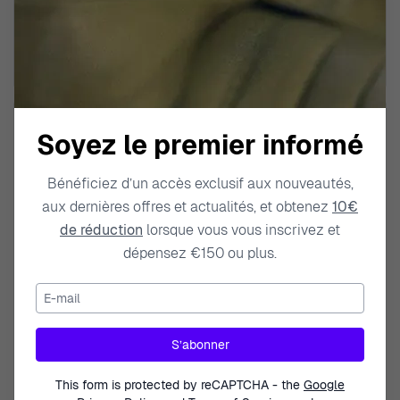
294,95 €
395,00 €
Soyez le premier informé
Bénéficiez d’un accès exclusif aux nouveautés,
aux dernières offres et actualités, et obtenez
10€
de réduction
lorsque vous vous inscrivez et
dépensez €150 ou plus.
E-mail
BULOVA
BULOVA
S’abonner
Analogique 'Rubaiyat Pendant
Analogique 'Surveyor' Femmes
Necklace' Femmes Montre
Montre 97L187
97L182
This form is protected by reCAPTCHA - the
Google
469,95 €
214,95 €