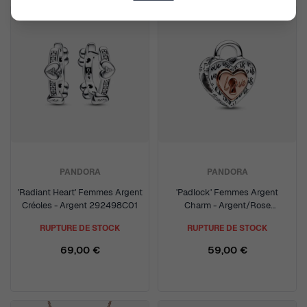
PANDORA
PANDORA
'Radiant Heart' Femmes Argent
'Padlock' Femmes Argent
Créoles - Argent 292498C01
Charm - Argent/Rose
782505C00
RUPTURE DE STOCK
RUPTURE DE STOCK
69,00 €
59,00 €