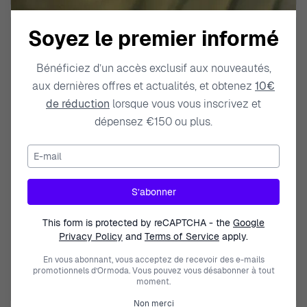
Soyez le premier informé
Bénéficiez d’un accès exclusif aux nouveautés,
aux dernières offres et actualités, et obtenez
10€
de réduction
lorsque vous vous inscrivez et
dépensez €150 ou plus.
E-mail
PANDORA
PANDORA
S’abonner
'Herbarium Cluster' Femmes
'Padlock' Femmes Métal plaqué
Métal plaqué Puce d'oreille -
Charm - Rosé 780088C01
This form is protected by reCAPTCHA - the
Google
Rosé 282407C01
Privacy Policy
and
Terms of Service
apply.
RUPTURE DE STOCK
RUPTURE DE STOCK
En vous abonnant, vous acceptez de recevoir des e-mails
119,00 €
79,00 €
promotionnels d’Ormoda. Vous pouvez vous désabonner à tout
moment.
Non merci