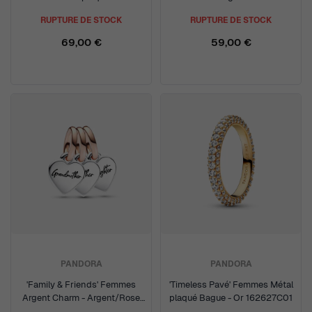
Or 762685C01
Argent 792687C01
RUPTURE DE STOCK
RUPTURE DE STOCK
69,00 €
59,00 €
PANDORA
PANDORA
'Family & Friends' Femmes
'Timeless Pavé' Femmes Métal
Argent Charm - Argent/Rose
plaqué Bague - Or 162627C01
782648C00