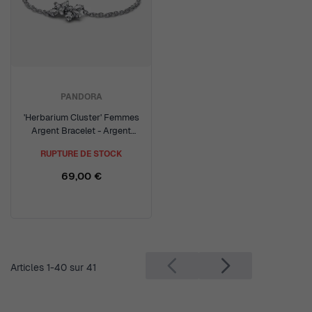
PANDORA
'Herbarium Cluster' Femmes
Argent Bracelet - Argent
592398C01-16
RUPTURE DE STOCK
69,00 €
Articles
1
-
40
sur
41