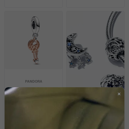
PANDORA
'Padlock' Femmes Argent
✕
Charm - Argent/Rose
782510C00
RUPTURE DE STOCK
59,00 €