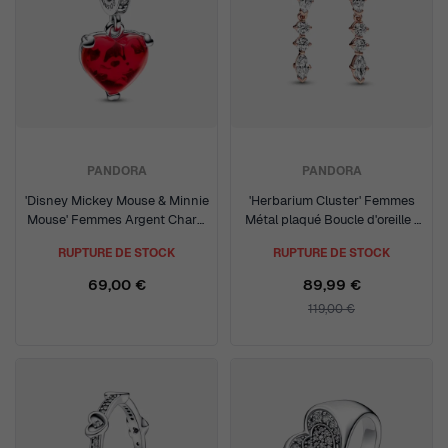
PANDORA
PANDORA
'Disney Mickey Mouse & Minnie
'Herbarium Cluster' Femmes
Mouse' Femmes Argent Charm
Métal plaqué Boucle d'oreille -
- Argent 792522C01
Rosé 282404C01
RUPTURE DE STOCK
RUPTURE DE STOCK
69,00 €
89,99 €
119,00 €