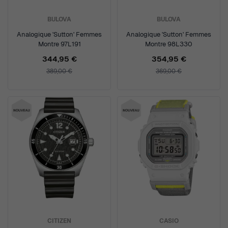
BULOVA
BULOVA
Analogique 'Sutton' Femmes
Analogique 'Sutton' Femmes
Montre 97L191
Montre 98L330
344,95 €
354,95 €
389,00 €
369,00 €
CITIZEN
CASIO