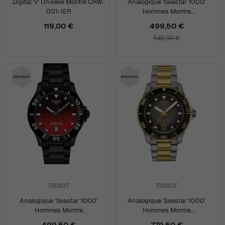
Digital 'V' Unisexe Montre CRW-
Analogique 'Seastar 1000'
001-1ER
Hommes Montre
T1204103309100
119,00 €
499,50 €
545,00 €
TISSOT
TISSOT
Analogique 'Seastar 1000'
Analogique 'Seastar 1000'
Hommes Montre
Hommes Montre
T1204103342100
T1208072205100
499,50 €
779,50 €