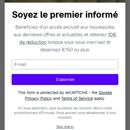
Unisexe Montre UTP-1302PD-
Unisexe Montre UTP-1302PD-
3A1VEF
3A2VEF
60,00 €
60,00 €
Soyez le premier informé
Bénéficiez d’un accès exclusif aux nouveautés,
aux dernières offres et actualités, et obtenez
10€
de réduction
lorsque vous vous inscrivez et
dépensez €150 ou plus.
E-mail
S’abonner
This form is protected by reCAPTCHA - the
Google
Privacy Policy
and
Terms of Service
apply.
BULOVA
ICE WATCH
En vous abonnant, vous acceptez de recevoir des e-mails
Analogique Femmes Montre
Analogique 'Ice Forever - Red'
promotionnels d’Ormoda. Vous pouvez vous désabonner à tout
96X153
Unisexe Montre 000139
moment.
279,95 €
99,00 €
Non merci