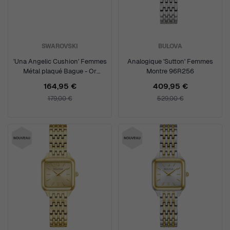
SWAROVSKI
BULOVA
'Una Angelic Cushion' Femmes
Analogique 'Sutton' Femmes
Métal plaqué Bague - Or
Montre 96R256
5762630
164,95 €
409,95 €
179,00 €
529,00 €