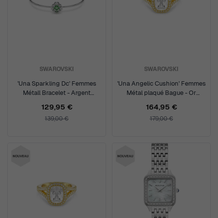
SWAROVSKI
SWAROVSKI
'Una Sparkling Dc' Femmes
'Una Angelic Cushion' Femmes
Métall Bracelet - Argent
Métal plaqué Bague - Or
5757791
5762626
129,95 €
164,95 €
139,00 €
179,00 €