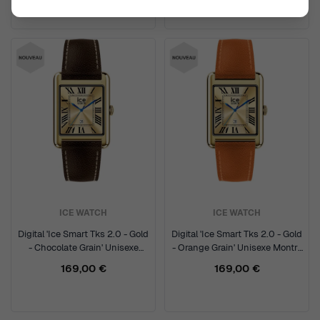
375,00 €
ICE WATCH
ICE WATCH
Digital 'Ice Smart Tks 2.0 - Gold
Digital 'Ice Smart Tks 2.0 - Gold
- Chocolate Grain' Unisexe
- Orange Grain' Unisexe Montre
Montre 025618
025620
169,00 €
169,00 €