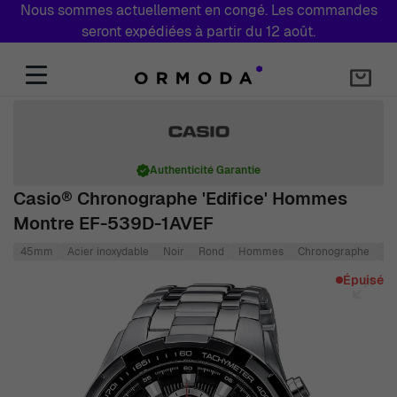
Nous sommes actuellement en congé. Les commandes
seront expédiées à partir du 12 août.
Aller au contenu
Authenticité Garantie
Casio® Chronographe 'Edifice' Hommes
Montre EF-539D-1AVEF
45mm
Acier inoxydable
Noir
Rond
Hommes
Chronographe
Qu
Main image
Click to view image in fullscreen
Épuisé