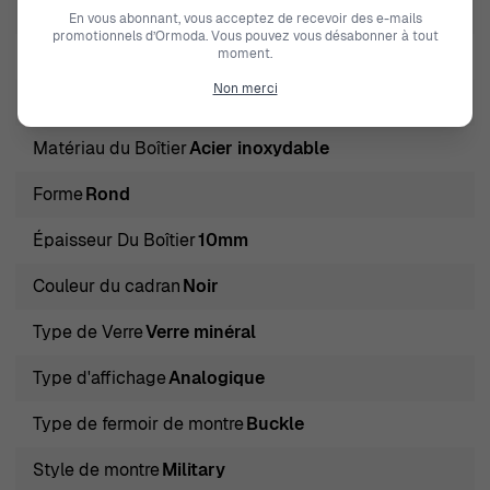
Calendrier
Day-Date
En vous abonnant, vous acceptez de recevoir des e-mails
promotionnels d’Ormoda. Vous pouvez vous désabonner à tout
Couleur du oîtier
Noir
moment.
Non merci
Diamètre du boîtier
42mm
Matériau du Boîtier
Acier inoxydable
Forme
Rond
Épaisseur Du Boîtier
10mm
Couleur du cadran
Noir
Type de Verre
Verre minéral
Type d'affichage
Analogique
Type de fermoir de montre
Buckle
Style de montre
Military