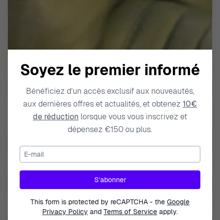
EAN
4974374227584
Poids
68.000000
Marque
Citizen
Soyez le premier informé
Type de produit
Montre
Genre
Hommes
Bénéficiez d’un accès exclusif aux nouveautés,
aux dernières offres et actualités, et obtenez
10€
Résistance à l'eau Profondeur
de réduction
lorsque vous vous inscrivez et
10 BAR / 10 ATM / 100m / 330ft
dépensez €150 ou plus.
Fonctions
Energie Solaire
E-mail
Couleur du bracelet
Brun
S’abonner
Matière du bracelet
Cuir
This form is protected by reCAPTCHA - the
Google
Largeur du bracelet
21mm
Privacy Policy
and
Terms of Service
apply.