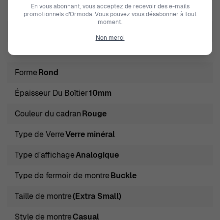
En vous abonnant, vous acceptez de recevoir des e-mails
Couleur du oîtier
Rouge
promotionnels d’Ormoda. Vous pouvez vous désabonner à tout
moment.
Diamètre du boîtier
30mm
Non merci
Matériau du Boîtier
Silicone
Forme
Rond
Épaisseur Du Boîtier
10mm
Couleur du cadran
Rouge
Type de Verre
Verre minéral
Type d'affichage
Analogique
Type de fermoir de montre
Buckle
Taille de montre
(Extra Small)
Style de montre
Casual