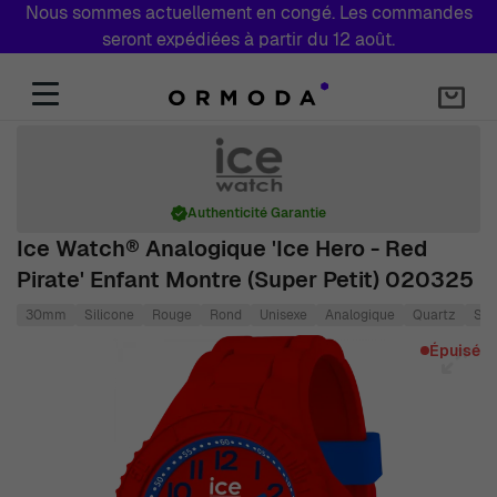
Nous sommes actuellement en congé. Les commandes
seront expédiées à partir du 12 août.
Aller au contenu
Authenticité Garantie
Ice Watch® Analogique 'Ice Hero - Red
Pirate' Enfant Montre (Super Petit) 020325
30mm
Silicone
Rouge
Rond
Unisexe
Analogique
Quartz
Sil
Main image
Click to view image in fullscreen
Épuisé