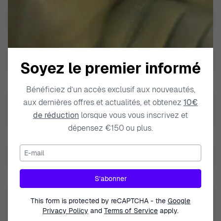
Modèle
Ice Hero - Red Pirate
Marque
Ice Watch
Type de produit
Montre
Soyez le premier informé
Genre
Unisexe
Bénéficiez d’un accès exclusif aux nouveautés,
Résistance à l'eau Profondeur
aux dernières offres et actualités, et obtenez
10€
10 BAR / 10 ATM / 100m / 330ft
de réduction
lorsque vous vous inscrivez et
dépensez €150 ou plus.
Couleur du bracelet
Rouge
E-mail
Matière du bracelet
Silicone
Largeur du bracelet
13mm
S’abonner
Calendrier
This form is protected by reCAPTCHA - the
Google
Jour - Date Phases de Lune (Moonphase)
Privacy Policy
and
Terms of Service
apply.