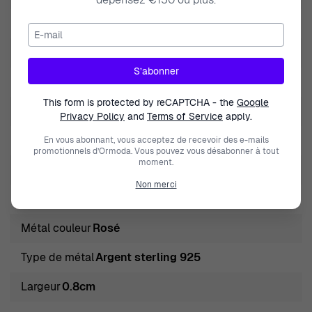
Marque
Orphelia
E-mail
nature de la pierre précieuse
Zirconium
S’abonner
Genre
Femmes
This form is protected by reCAPTCHA - the
Google
Fermeture
Fermoir russe
Privacy Policy
and
Terms of Service
apply.
Couleur des pierres
Blanc
En vous abonnant, vous acceptez de recevoir des e-mails
promotionnels d’Ormoda. Vous pouvez vous désabonner à tout
moment.
Type de produit
Boucle d'oreille
Non merci
Longueur
4.5cm
Métal couleur
Rosé
Type de métal
Argent sterling 925
Largeur
0.8cm