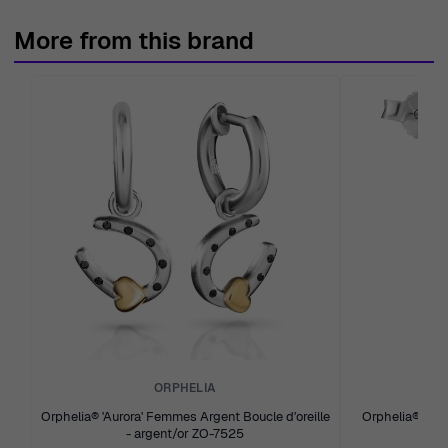
More from this brand
ORPHELIA
Orphelia® 'Aurora' Femmes Argent Boucle d'oreille
Orphelia® 'No
- argent/or ZO-7525
d'or