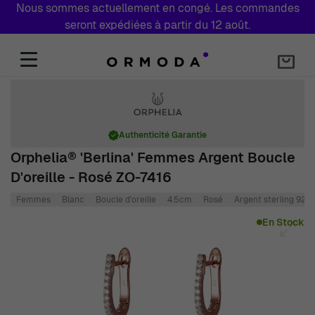
Nous sommes actuellement en congé. Les commandes
seront expédiées à partir du 12 août.
Aller au contenu
Authenticité Garantie
Orphelia® 'Berlina' Femmes Argent Boucle
D'oreille - Rosé ZO-7416
Femmes
Blanc
Boucle d'oreille
4.5cm
Rosé
Argent sterling 925
Main image
Click to view image in fullscreen
En Stock