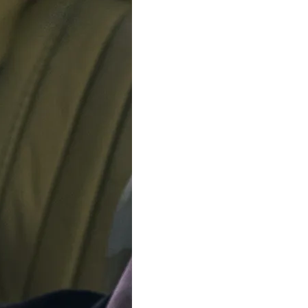
tuellement en congé. Les commandes seront expédiées à par
Bijoux
Marques
Soldes
Fabriq
Toggle submenu for Montres
Toggle submenu for Bijoux
Orphelia® Analogi
Hommes Montre
42mm
Acier inoxydable
Blanc
€
169
00
En Stock