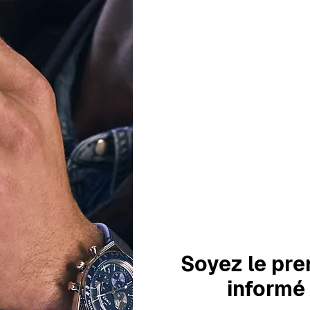
AJOUTER AU P
Livraison
vendredi, 
Commandez D
Heures, 27 Min
Notre équipe est 
d'été
Nous expédierons à nou
commandes à partir du 1
votre patience.
Soyez le pre
informé
Disponible en 2 variantes