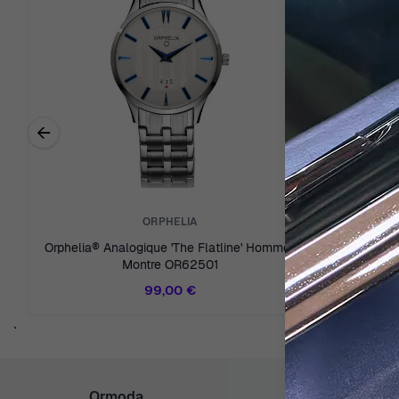
←
Previous related products
ORPHELIA
Orphelia® Analogique 'The Flatline' Hommes
Orphelia®
Montre OR62501
99,00 €
`
Ormoda