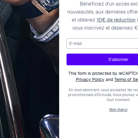
Bénéficiez d’un accès exc
nouveautés, aux dernières offres
et obtenez
10€ de réduction
l
vous inscrivez et dépensez €
E-mail
ription
Caractéristiques techniques
Frais de liv
S’abonner
This form is protected by reCAPTC
vement-the watch has a calendar function: date
Privacy Policy
and
Terms of Se
En vous abonnant, vous acceptez de rec
promotionnels d’Ormoda. Vous pouvez 
tout moment.
Non merci