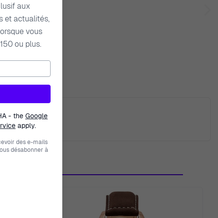
lusif aux
 et actualités,
orsque vous
150 ou plus.
raison
HA - the
Google
rvice
apply.
evoir des e-mails
vous désabonner à