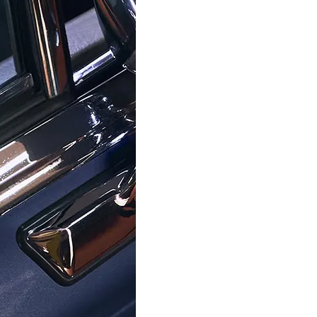
ORPHELIA
ORPHELIA
 Analogique 'East End' Hommes
Orphelia® Analogique 'Vinta
Montre 132-6711-44
Montre 122-9706-1
199,00 €
169,00 €
Centre D'aide
À Propos D'Ormoda
Rej