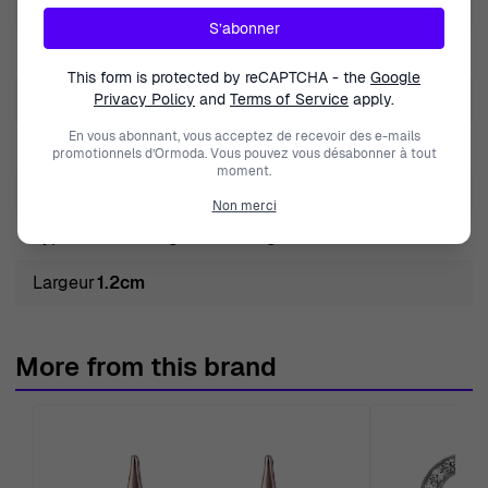
Diamètre
1cm
S’abonner
Couleur des pierres
Blanc
This form is protected by reCAPTCHA - the
Google
Type de produit
Puce d'oreille
Privacy Policy
and
Terms of Service
apply.
En vous abonnant, vous acceptez de recevoir des e-mails
Longueur
1cm
promotionnels d’Ormoda. Vous pouvez vous désabonner à tout
moment.
Métal couleur
Argent
Non merci
Type de métal
Argent sterling 925
Largeur
1.2cm
More from this brand