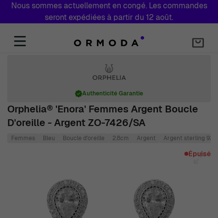
Nous sommes actuellement en congé. Les commandes
seront expédiées à partir du 12 août.
Aller au contenu
Authenticité Garantie
Orphelia® 'Enora' Femmes Argent Boucle
D'oreille - Argent ZO-7426/SA
Femmes
Bleu
Boucle d'oreille
2.8cm
Argent
Argent sterling 925
Main image
Click to view image in fullscreen
Épuisé