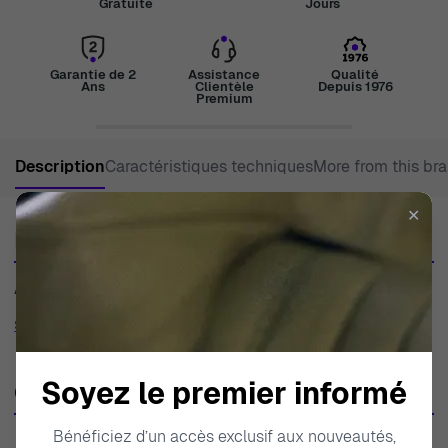
Gratuite
Jours
Garantie de 2
Assistance
Qualité
Ans
Clientèle
Depuis 1976
Premium
Description
Caractéristiques techniques
More from this br
✕
Description
A perfectly finished gem and looked after in every detail
Show more
Soyez le premier informé
Caractéristiques techniques
Bénéficiez d’un accès exclusif aux nouveautés,
SKU
ZO-7426/SA