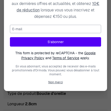
aux dernières offres et actualités, et obtenez
10€
de réduction
lorsque vous vous inscrivez et
EAN
5415190106916
dépensez €150 ou plus.
Poids
6.000000
E-mail
Modèle
Enora
Marque
Orphelia
S’abonner
nature de la pierre précieuse
Zirconium
This form is protected by reCAPTCHA - the
Google
Privacy Policy
and
Terms of Service
apply.
Genre
Femmes
En vous abonnant, vous acceptez de recevoir des e-mails
promotionnels d’Ormoda. Vous pouvez vous désabonner à tout
Fermeture
Poussette
moment.
Non merci
Couleur des pierres
Bleu
Type de produit
Boucle d'oreille
Longueur
2.8cm