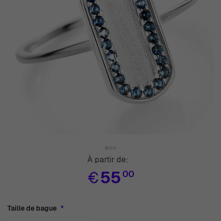
View larger image
View larger image
View larger image
À partir de:
€
55
00
Taille de bague