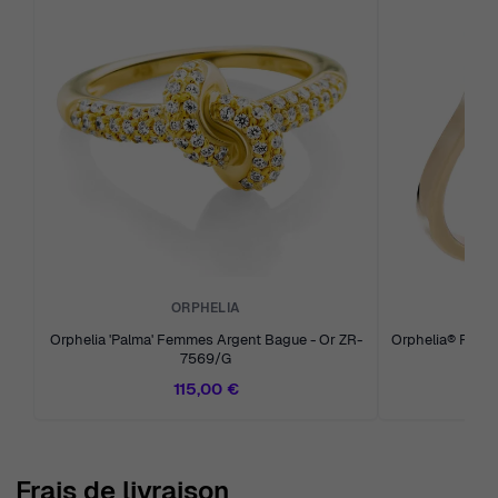
ORPHELIA
Orphelia 'Palma' Femmes Argent Bague - Or ZR-
Orphelia® Femmes Or Jaune 18C Bague - Or RD-
7569/G
115,00 €
Frais de livraison