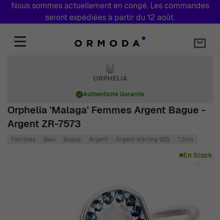
Nous sommes actuellement en congé. Les commandes
seront expédiées à partir du 12 août.
Aller au contenu
Authenticité Garantie
Orphelia 'Malaga' Femmes Argent Bague -
Argent ZR-7573
Femmes
Bleu
Bague
Argent
Argent sterling 925
1.3cm
Main image
Click to view image in fullscreen
En Stock