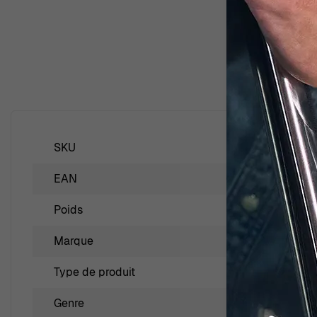
SKU
RD-3071
EAN
54151901494
Poids
7.000000
Marque
Orphelia
Type de produit
Bague
Genre
Femmes