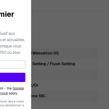
mier
lusif aux
 et actualités,
orsque vous
150 ou plus.
White/Wesselton (H)
Gypsy Setting / Flush Setting
Blanc
Argent/Or
HA - the
Google
rvice
apply.
Two-Tone 18C
evoir des e-mails
vous désabonner à
0.5cm