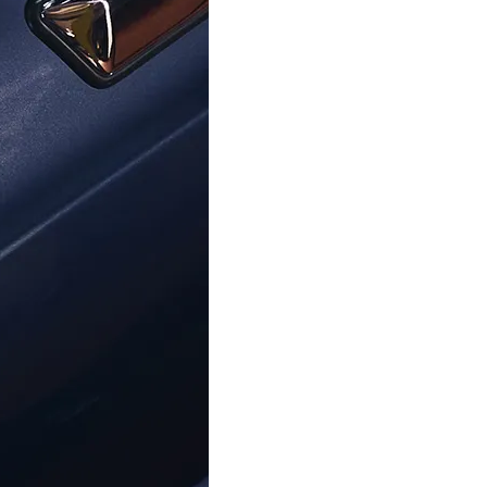
ORPHELIA
ORPHELIA
Orphelia® Femmes Argent Bague - Rosé ZR-
7084/2
7003
49,00 €
38,99 €
49,00 €
Centre D'aide
À Propos D'Ormoda
Rej
Contactez-Nous
À Propos De Nous
Ne m
Centre D'aide
Les Avantages D'Ormoda
Accéd
FAQ
La Boutique Ormoda
exclu
Adre
Informations Sur La
Commande
Options De Paiement
Informations Sur La Livraison
This