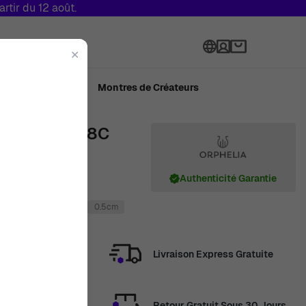
tir du 12 août.
Langue
✕
ué en Suisse
Montres de Créateurs
 Bicolore 18C
r RD-3071
Authenticité Garantie
nt/Or
Two-Tone 18C
0.5cm
Livraison Express Gratuite
Retour Gratuit Sous 30 Jours