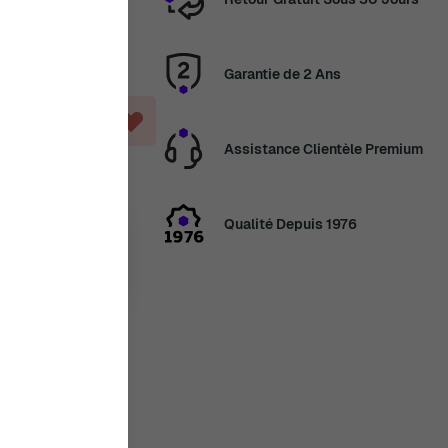
Garantie de 2 Ans
ANIER
Assistance Clientèle Premium
Qualité Depuis 1976
14 août
ans
3 Jour, 22
tes
en congés
veau les
2 août. Merci de