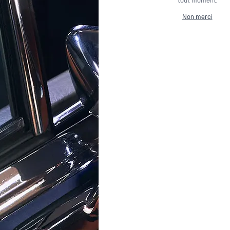
tout moment.
ns (SI2)
Non merci