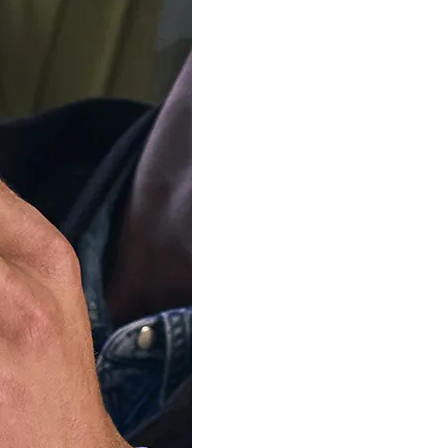
Taille de bague
AJOUTER AU P
Livraison
vendredi, 
Commandez D
Heures, 6 Minu
Notre équipe est 
d'été
Nous expédierons à nou
commandes à partir du 1
votre patience.