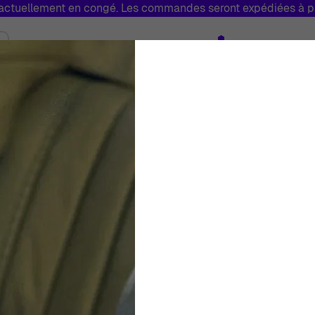
tuellement en congé. Les commandes seront expédiées à par
Bijoux
Marques
Soldes
Fabriq
Toggle submenu for Montres
Toggle submenu for Bijoux
Orphelia® Femmes
Bague - Argent/o
Femmes
Blanc
Bague
Arge
À partir de:
€
1 799
00
En Stock