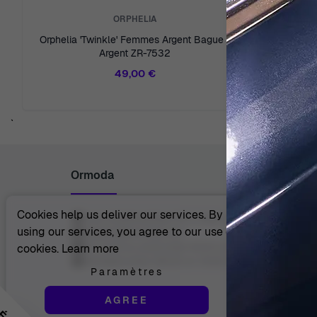
ORPHELIA
Orphelia 'Twinkle' Femmes Argent Bague -
Orphelia® Femmes Argent Bague - Or ZR-
Argent ZR-7532
49,00 €
`
Ormoda
Cookies help us deliver our services. By
Juul Grietensstraat 9/11, 2140 Antwerp, Belgium
using our services, you agree to our use of
support@ormoda.com
Du lundi au jeudi entre 9h30 et 18h00 (CET)
cookies.
Learn more
Vendredi entre 09h30 et 13h00 (CET)
Paramètres
AGREE