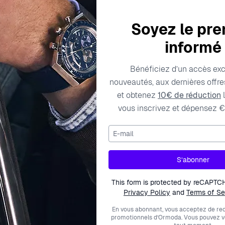
Soyez le pre
informé
Caractéristiques techniques
Frais de livraison
Bénéficiez d’un accès exc
nouveautés, aux dernières offres
et obtenez
10€ de réduction
l
vous inscrivez et dépensez €
Couleur des diamants
56
E-mail
Sertissage des pierres
Couleur des pierres
S’abonner
Métal couleur
This form is protected by reCAPTC
Privacy Policy
and
Terms of Se
Type de métal
En vous abonnant, vous acceptez de rec
promotionnels d’Ormoda. Vous pouvez 
Largeur