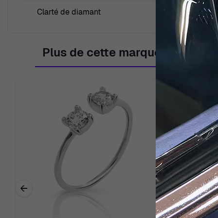
Clarté de diamant
small inclusio
Plus de cette marque
←
Previous related products