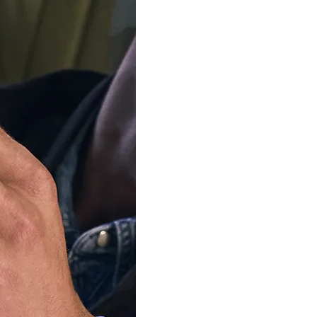
Taille de bague
AJOUTER AU P
Livraison
vendredi, 
Commandez D
57 Minutes
Notre équipe est 
d'été
Nous expédierons à nou
commandes à partir du 1
votre patience.