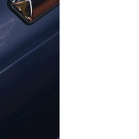
ORPHELIA
ORPHELIA
Orphelia 'Love' Femmes Argent
Argent RD-33214/1
ZR-7531/G
895,00 €
49,00 €
Centre D'aide
À Propos D'Ormoda
Rej
Contactez-Nous
À Propos De Nous
Ne m
Centre D'aide
Les Avantages D'Ormoda
Accéd
FAQ
La Boutique Ormoda
exclu
Adre
Informations Sur La
Commande
Options De Paiement
Informations Sur La Livraison
This