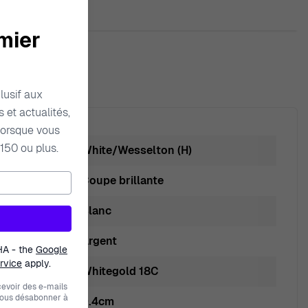
mier
lusif aux
 et actualités,
orsque vous
150 ou plus.
White/Wesselton (H)
Coupe brillante
Blanc
Argent
HA - the
Google
rvice
apply.
Whitegold 18C
evoir des e-mails
vous désabonner à
0.4cm