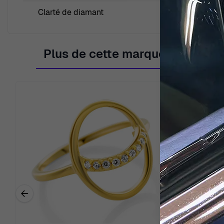
Clarté de diamant
small inc
Plus de cette marque
←
Previous related products