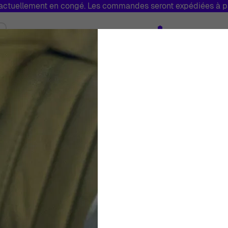
tuellement en congé. Les commandes seront expédiées à par
Bijoux
Marques
Soldes
Fabriq
Toggle submenu for Montres
Toggle submenu for Bijoux
Orphelia® Femmes
Bague - Argent 
Femmes
Blanc
Bague
Arge
À partir de:
€
1 195
00
En Stock