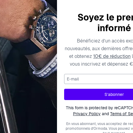
Soyez le pre
informé
Caractéristiques techniques
Frais de livraison
Bénéficiez d’un accès exc
nouveautés, aux dernières offres
et obtenez
10€ de réduction
l
3
vous inscrivez et dépensez €
Couleur des diamants
150513
E-mail
Gem Shape
00
Couleur des pierres
S’abonner
Métal couleur
This form is protected by reCAPTC
Privacy Policy
and
Terms of Se
Type de métal
En vous abonnant, vous acceptez de rec
promotionnels d’Ormoda. Vous pouvez 
Largeur