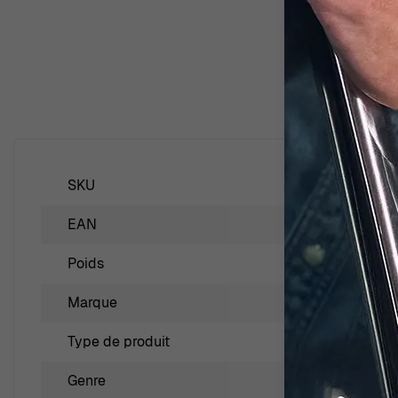
SKU
RD-338
EAN
5415190
Poids
2.0000
Marque
Orphelia
Type de produit
Bague
Genre
Femmes