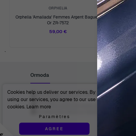
ORPHELIA
Orphelia 'Amaliada' Femmes Argent Bague -
Orphelia® Femmes Or blanc 18C Bague -
Or ZR-7572
59,00 €
`
Ormoda
Cookies help us deliver our services. By
Juul Grietensstraat 9/11, 2140 Antwerp, Belgium
using our services, you agree to our use of
support@ormoda.com
Du lundi au jeudi entre 9h30 et 18h00 (CET)
cookies.
Learn more
Vendredi entre 09h30 et 13h00 (CET)
Paramètres
AGREE