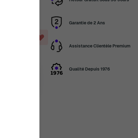
Garantie de 2 Ans
ANIER
Assistance Clientèle Premium
Qualité Depuis 1976
14 août
ans
3 Jour, 3 Heures,
en congés
veau les
2 août. Merci de