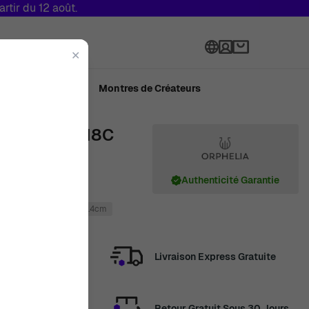
tir du 12 août.
Langue
✕
ué en Suisse
Montres de Créateurs
 Or Blanc 18C
RD-3383
Authenticité Garantie
nt
Whitegold 18C
0.4cm
Livraison Express Gratuite
Retour Gratuit Sous 30 Jours