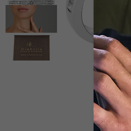
View larger image
View larger image