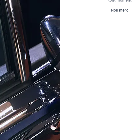
tout moment.
lusions (SI2)
Non merci