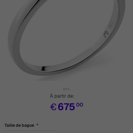
View larger image
View larger image
View larger image
À partir de:
€
675
00
Taille de bague