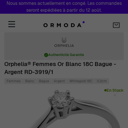
Nous sommes actuellement en congé. Les commandes
seront expédiées à partir du 12 août.
Aller au contenu
Authenticité Garantie
Orphelia® Femmes Or Blanc 18C Bague -
Argent RD-3919/1
Femmes
Blanc
Bague
Argent
Whitegold 18C
0.2cm
Main image
Click to view image in fullscreen
En Stock