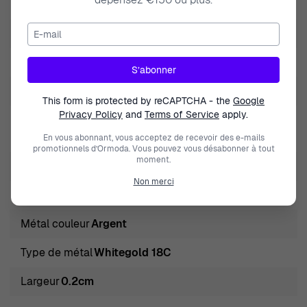
Type de produit
Bague
E-mail
Genre
Femmes
Clarté de diamant
small inclusions (SI2)
S’abonner
Couleur des diamants
White/Wesselton (H)
This form is protected by reCAPTCHA - the
Google
Privacy Policy
and
Terms of Service
apply.
Sertissage des pierres
Krallenfassung-Prongsetting
En vous abonnant, vous acceptez de recevoir des e-mails
promotionnels d’Ormoda. Vous pouvez vous désabonner à tout
moment.
Gem Shape
Coupe brillante
Non merci
Couleur des pierres
Blanc
Métal couleur
Argent
Type de métal
Whitegold 18C
Largeur
0.2cm