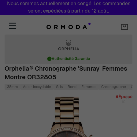
Nous sommes actuellement en congé. Les commandes
seront expédiées à partir du 12 août.
Aller au contenu
Authenticité Garantie
Orphelia® Chronographe 'Sunray' Femmes
Montre OR32805
38mm
Acier inoxydable
Gris
Rond
Femmes
Chronographe
Qua
Main image
Click to view image in fullscreen
Épuisé