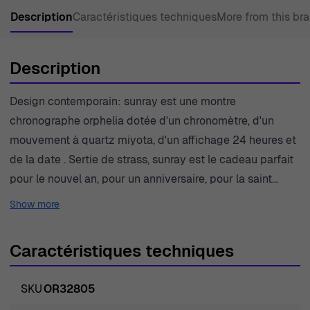
Description
Caractéristiques techniques
More from this br
Description
Design contemporain: sunray est une montre
chronographe orphelia dotée d'un chronomètre, d'un
mouvement à quartz miyota, d'un affichage 24 heures et
de la date . Sertie de strass, sunray est le cadeau parfait
pour le nouvel an, pour un anniversaire, pour la saint
valentin et pour toutes les fêtes de la vie.
Show more
Caractéristiques techniques
SKU
OR32805