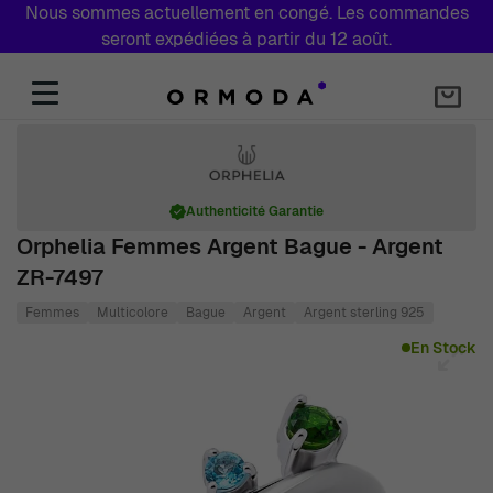
Nous sommes actuellement en congé. Les commandes
seront expédiées à partir du 12 août.
Aller au contenu
Authenticité Garantie
Orphelia Femmes Argent Bague - Argent
ZR-7497
Femmes
Multicolore
Bague
Argent
Argent sterling 925
Main image
Click to view image in fullscreen
En Stock