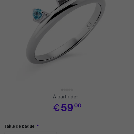
View larger image
View larger image
View larger image
View larger image
View larger image
À partir de:
€
59
00
Taille de bague