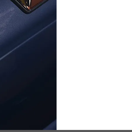
Orphelia® Femmes Argent Bague - Rosé ZR-
Argent RD-3021/1
7125/RG
1 599,00 €
92,00 €
Centre D'aide
À Propos D'Ormoda
Rej
Contactez-Nous
À Propos De Nous
Ne m
Centre D'aide
Les Avantages D'Ormoda
Accéd
FAQ
La Boutique Ormoda
exclu
Adre
Informations Sur La
Commande
Options De Paiement
Informations Sur La Livraison
This
Retours
Polic
Garantie
Rétractation