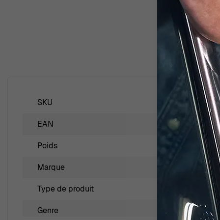
SKU
ZR-7503
EAN
5415190
Poids
2.50000
Marque
Orphelia
Type de produit
Bague
Genre
Femmes