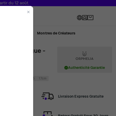
tir du 12 août.
✕
Langue
ué en Suisse
Montres de Créateurs
Argent Bague -
Authenticité Garantie
nt
Argent sterling 925
1.7cm
Livraison Express Gratuite
Retour Gratuit Sous 30 Jours