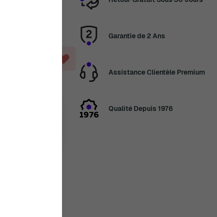
Garantie de 2 Ans
ANIER
Assistance Clientèle Premium
Qualité Depuis 1976
14 août
ans
4 Jour, 8 Heures,
en congés
veau les
2 août. Merci de