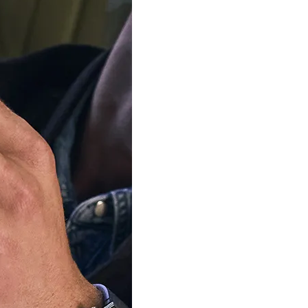
Taille de bague
AJOUTER AU P
Livraison
vendredi, 
Commandez D
17 Minutes
Notre équipe est 
d'été
Nous expédierons à nou
commandes à partir du 1
votre patience.