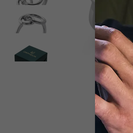
View larger image
View larger image