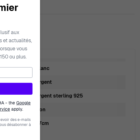
mier
lusif aux
 et actualités,
orsque vous
150 ou plus.
Blanc
Argent
Argent sterling 925
HA - the
Google
rvice
apply.
Non
evoir des e-mails
1.7cm
vous désabonner à