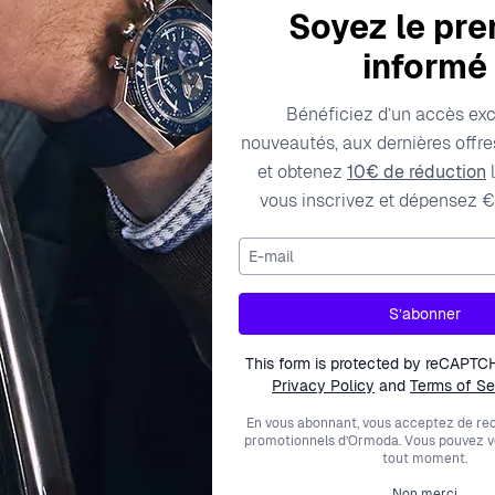
Soyez le pre
informé
Bénéficiez d’un accès exc
Caractéristiques techniques
Frais de livraison
nouveautés, aux dernières offres
et obtenez
10€ de réduction
l
vous inscrivez et dépensez €
Couleur des pierres
E-mail
122978
Métal couleur
S’abonner
0
Type de métal
This form is protected by reCAPTC
Privacy Policy
and
Terms of Se
Ring resizable
En vous abonnant, vous acceptez de rec
Largeur
promotionnels d’Ormoda. Vous pouvez 
tout moment.
Non merci