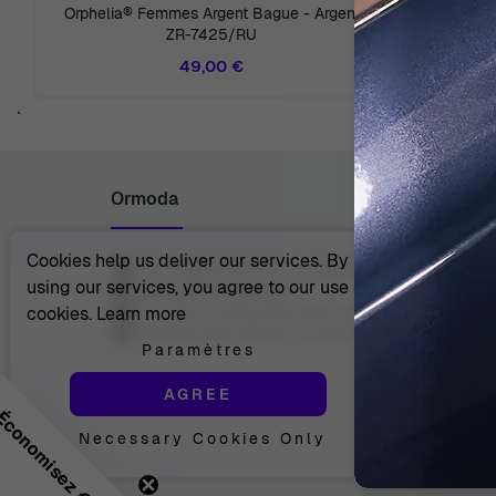
Orphelia® Femmes Argent Bague - Argent
Orphelia® Femmes Or blanc 18C Bague -
ZR-7425/RU
49,00 €
`
Ormoda
Cookies help us deliver our services. By
Juul Grietensstraat 9/11, 2140 Antwerp, Belgium
using our services, you agree to our use of
support@ormoda.com
Du lundi au jeudi entre 9h30 et 18h00 (CET)
cookies.
Learn more
Vendredi entre 09h30 et 13h00 (CET)
Paramètres
AGREE
conomisez €10 !
Necessary Cookies Only