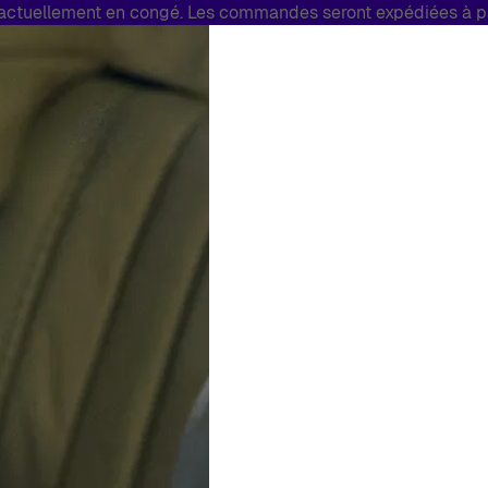
tuellement en congé. Les commandes seront expédiées à par
Bijoux
Marques
Soldes
Fabriq
Toggle submenu for Montres
Toggle submenu for Bijoux
Orphelia Femmes 
Argent ZR-7503
Femmes
Blanc
Bague
Arge
À partir de:
€
49
00
En Stock