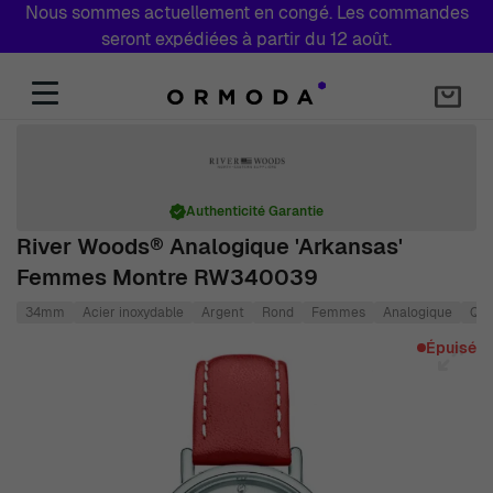
Nous sommes actuellement en congé. Les commandes
seront expédiées à partir du 12 août.
Aller au contenu
Authenticité Garantie
River Woods® Analogique 'Arkansas'
Femmes Montre RW340039
34mm
Acier inoxydable
Argent
Rond
Femmes
Analogique
Qua
Main image
Click to view image in fullscreen
Épuisé