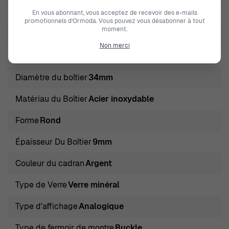
Largeur du bracelet
14mm
En vous abonnant, vous acceptez de recevoir des e-mails
promotionnels d’Ormoda. Vous pouvez vous désabonner à tout
moment.
Calendrier
Date
Non merci
Couleur du oîtier
Argent
Diamètre du boîtier
34mm
Matériau du Boîtier
Acier inoxydable
Forme
Rond
Épaisseur Du Boîtier
9mm
Couleur du cadran
Argent
Type de Verre
Verre minéral
Type d'affichage
Analogique
Type de fermoir de montre
Buckle