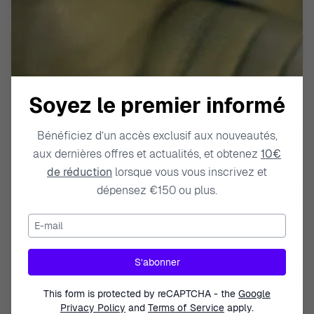
SKU
RW340039
EAN
5415243700399
Poids
35.000000
Soyez le premier informé
Modèle
Arkansas
Bénéficiez d’un accès exclusif aux nouveautés,
Marque
River Woods
aux dernières offres et actualités, et obtenez
10€
Type de produit
Montre
de réduction
lorsque vous vous inscrivez et
dépensez €150 ou plus.
Genre
Femmes
E-mail
Résistance à l'eau Profondeur
5 BAR / 5 ATM / 50m / 165ft
S’abonner
Couleur du bracelet
Rouge
This form is protected by reCAPTCHA - the
Google
Matière du bracelet
Cuir
Privacy Policy
and
Terms of Service
apply.