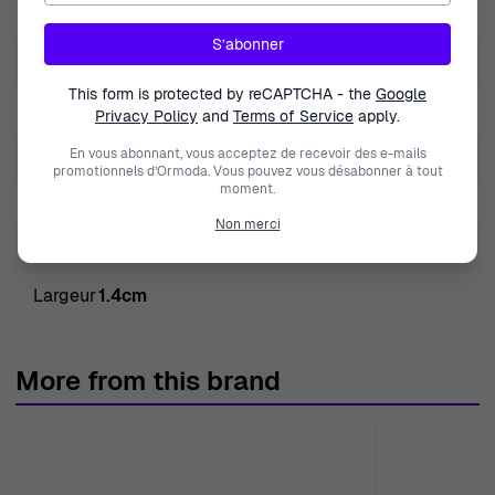
Genre
Femmes
S’abonner
Couleur des pierres
Blanc
This form is protected by reCAPTCHA - the
Google
Type de produit
Bracelet
Privacy Policy
and
Terms of Service
apply.
Longueur
En vous abonnant, vous acceptez de recevoir des e-mails
24cm
promotionnels d’Ormoda. Vous pouvez vous désabonner à tout
moment.
Métal couleur
Rosé
Non merci
Type de métal
Verguld metaal
Largeur
1.4cm
More from this brand