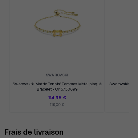
SWAROVSKI
Swarovski® 'Matrix Tennis' Femmes Métal plaqué
Swarovski® 'Un
Bracelet - Or 5730699
Br
114,95 €
119,00 €
Frais de livraison