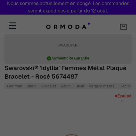
Nous sommes actuellement en congé. Les commandes
seront expédiées à partir du 12 août.
Aller au contenu
Authenticité Garantie
Swarovski® 'Idyllia' Femmes Métal Plaqué
Bracelet - Rosé 5674487
Femmes
Blanc
Bracelet
24cm
Rosé
Verguld metaal
1.4cm
Main image
Click to view image in fullscreen
Épuisé