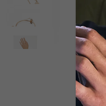
View larger image
View larger image