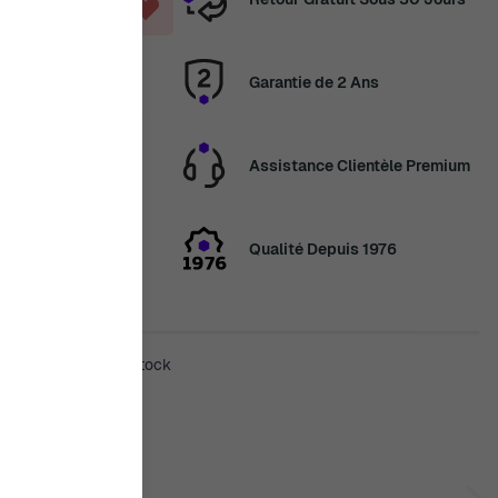
Garantie de 2 Ans
en congés
Assistance Clientèle Premium
veau les
2 août. Merci de
Qualité Depuis 1976
sera de nouveau en stock