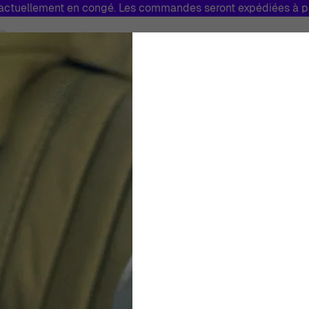
tuellement en congé. Les commandes seront expédiées à par
Bijoux
Marques
Soldes
Fabriq
Toggle submenu for Montres
Toggle submenu for Bijoux
Swarovski® 'Luna
Plaqué Bracelet 
Femmes
Multicolore
Bracelet
€
139
00
Épuisé