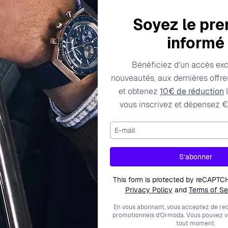
Soyez le pre
informé
Bénéficiez d’un accès exc
Caractéristiques techniques
Frais de livraison
nouveautés, aux dernières offres
et obtenez
10€ de réduction
l
vous inscrivez et dépensez €
86
Type de produit
E-mail
56715864
Longueur
S’abonner
Métal couleur
This form is protected by reCAPTC
vski
Privacy Policy
and
Terms of Se
Type de métal
es
En vous abonnant, vous acceptez de rec
Largeur
promotionnels d’Ormoda. Vous pouvez 
tout moment.