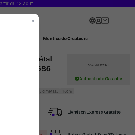
tir du 12 août.
Langue
✕
ué en Suisse
Montres de Créateurs
' Femmes Métal
- Rosé 5671586
Authenticité Garantie
17cm
Rosé
Verguld metaal
1.6cm
Livraison Express Gratuite
Retour Gratuit Sous 30 Jours