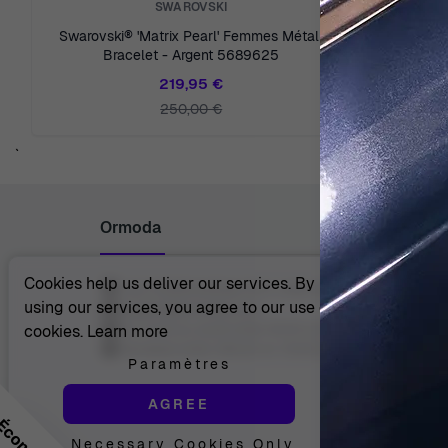
SWAROVSKI
Swarovski® 'Matrix Pearl' Femmes Métall
Swarovsk
Bracelet - Argent 5689625
219,95 €
250,00 €
`
Ormoda
Cookies help us deliver our services. By
Juul Grietensstraat 9/11, 2140 Antwerp, Belgium
using our services, you agree to our use of
support@ormoda.com
Du lundi au jeudi entre 9h30 et 18h00 (CET)
cookies.
Learn more
Vendredi entre 09h30 et 13h00 (CET)
Paramètres
AGREE
Necessary Cookies Only