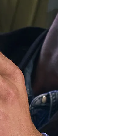
SOLD OUT
Notre équipe est 
d'été
Nous expédierons à nou
commandes à partir du 1
votre patience.
M’avertir quand ce produit 
Disponible en 1 variantes