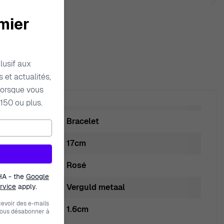
mier
lusif aux
 et actualités,
orsque vous
150 ou plus.
Bracelet
17cm
Rosé
HA - the
Google
rvice
apply.
Verguld metaal
evoir des e-mails
1.6cm
vous désabonner à