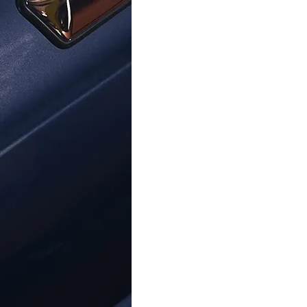
SWAROVSKI
SWAROVSKI
i® 'Imber' Femmes Bracelet -
Swarovski 'Only (old)' Femmes 
Argent 5682666
Bracelet - Or 57577
139,95 €
97,99 €
159,00 €
99,00 €
Centre D'aide
À Propos D'Ormoda
Rej
Contactez-Nous
À Propos De Nous
Ne m
Centre D'aide
Les Avantages D'Ormoda
Accéd
FAQ
La Boutique Ormoda
exclu
Adre
Informations Sur La
Commande
Options De Paiement
Informations Sur La Livraison
This
Retours
Polic