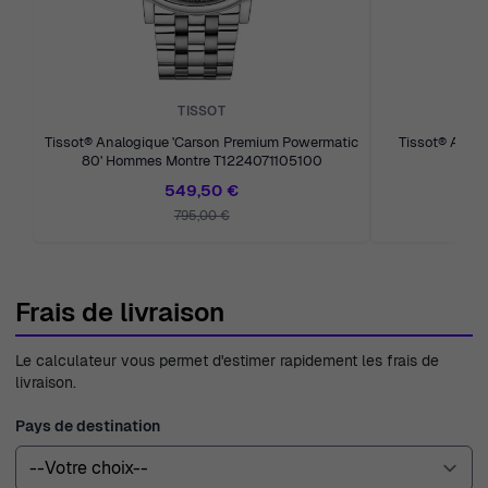
TISSOT
Tissot® Analogique 'Carson Premium Powermatic
Tissot® Analo
80' Hommes Montre T1224071105100
Mon
549,50 €
795,00 €
Frais de livraison
Le calculateur vous permet d'estimer rapidement les frais de
livraison.
Pays de destination