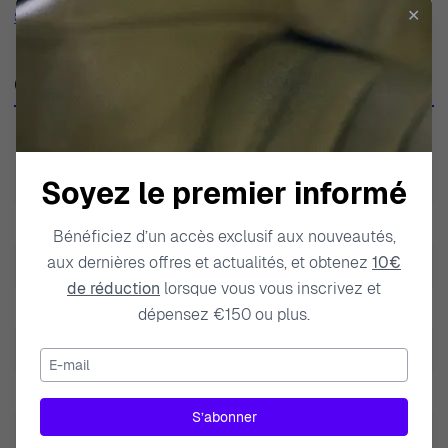
fonction calendrier : date, est swiss made et possède un
✕
Show more
mouvement swiss made.
Caractéristiques techniques
SKU
T1224071605100
EAN
7611608287545
Soyez le premier informé
Poids
58.000000
Bénéficiez d’un accès exclusif aux nouveautés,
aux dernières offres et actualités, et obtenez
10€
Modèle
Carson Premium Powermatic 80
de réduction
lorsque vous vous inscrivez et
Marque
Tissot
dépensez €150 ou plus.
Type de produit
Montre
E-mail
Genre
Hommes
S’abonner
Couleur du bracelet
Noir