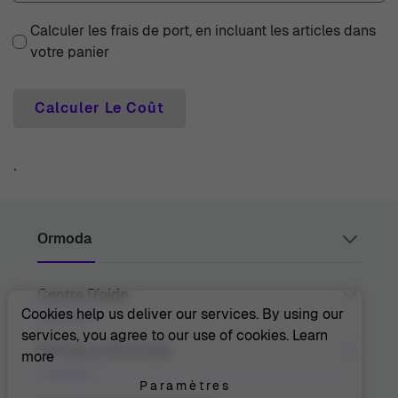
Calculer les frais de port, en incluant les articles dans
votre panier
Calculer Le Coût
`
Ormoda
Centre D'aide
Juul Grietensstraat 9/11, 2140 Antwerp, Belgium
support@ormoda.com
Cookies help us deliver our services. By using our
Du lundi au jeudi entre 9h30 et 18h00 (CET)
services, you agree to our use of cookies.
Learn
Vendredi entre 09h30 et 13h00 (CET)
Contactez-Nous
À Propos D'Ormoda
more
Centre D'aide
FAQ
Paramètres