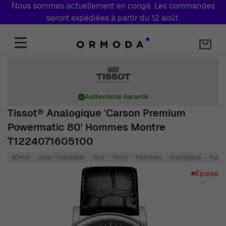
Nous sommes actuellement en congé. Les commandes
seront expédiées à partir du 12 août.
Aller au contenu
Authenticité Garantie
Tissot® Analogique 'Carson Premium
Powermatic 80' Hommes Montre
T1224071605100
40mm
Acier inoxydable
Noir
Rond
Hommes
Analogique
Auto
Main image
Click to view image in fullscreen
Épuisé