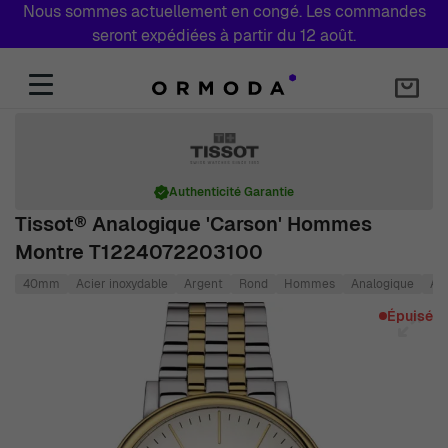
Nous sommes actuellement en congé. Les commandes
seront expédiées à partir du 12 août.
Aller au contenu
Authenticité Garantie
Tissot® Analogique 'Carson' Hommes
Montre T1224072203100
40mm
Acier inoxydable
Argent
Rond
Hommes
Analogique
Au
Main image
Click to view image in fullscreen
Épuisé