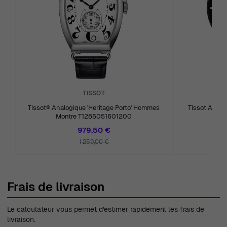
TISSOT
Tissot® Analogique 'Heritage Porto' Hommes
Tissot Analo
Montre T1285051601200
Mon
979,50 €
1 259,00 €
Frais de livraison
Le calculateur vous permet d'estimer rapidement les frais de
livraison.