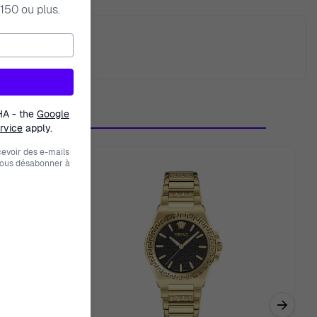
150 ou plus.
nt
HA - the
Google
rvice
apply.
evoir des e-mails
vous désabonner à
→
Next r