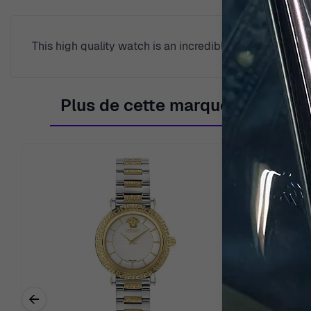
This high quality watch is an incredible eye-catchi
Plus de cette marque
←
Previous related products