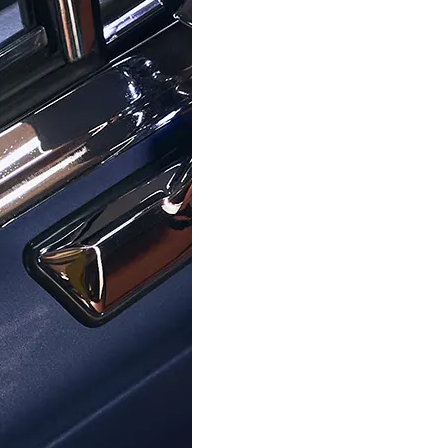
VERSACE
VERSACE
 Analogique 'Antares' Femmes
Versace® Analogique 'Greca Pu
Montre VE9E00424
Montre VE5H0032
779,50 €
1 200,00 €
1 290,00 €
Centre D'aide
À Propos D'Ormoda
Rej
Contactez-Nous
À Propos De Nous
Ne m
Centre D'aide
Les Avantages D'Ormoda
Accéd
FAQ
La Boutique Ormoda
exclu
Adre
Informations Sur La
Commande