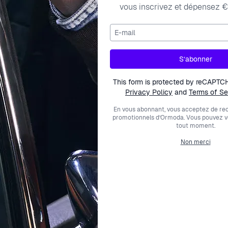
vous inscrivez et dépensez €
E-mail
ng women watch the analogue watch has a swiss made moveme
S’abonner
This form is protected by reCAPTC
Privacy Policy
and
Terms of Se
En vous abonnant, vous acceptez de rec
promotionnels d’Ormoda. Vous pouvez 
tout moment.
Non merci