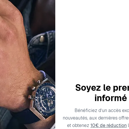
SOLD OUT
Notre équipe est 
d'été
Nous expédierons à nou
commandes à partir du 1
votre patience.
Soyez le pre
M’avertir quand ce produit 
informé
Bénéficiez d’un accès exc
nouveautés, aux dernières offres
ription
Caractéristiques techniques
Frais de liv
et obtenez
10€ de réduction
l