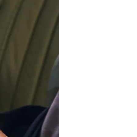
tuellement en congé. Les commandes seront expédiées à par
Bijoux
Marques
Soldes
Fabriq
Toggle submenu for Montres
Toggle submenu for Bijoux
Versace® Analogiq
Femmes Montre 
34mm
Acier inoxydable
Noir
€
529
50
Épuisé