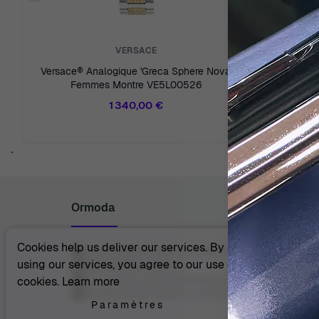
VERSACE
Versace® Analogique 'Greca Sphere Nova'
Versace®
Femmes Montre VE5L00526
1 340,00 €
`
Ormoda
Cookies help us deliver our services. By
Juul Grietensstraat 9/11, 2140 Antwerp, Belgium
using our services, you agree to our use of
support@ormoda.com
Du lundi au jeudi entre 9h30 et 18h00 (CET)
cookies.
Learn more
Vendredi entre 09h30 et 13h00 (CET)
Paramètres