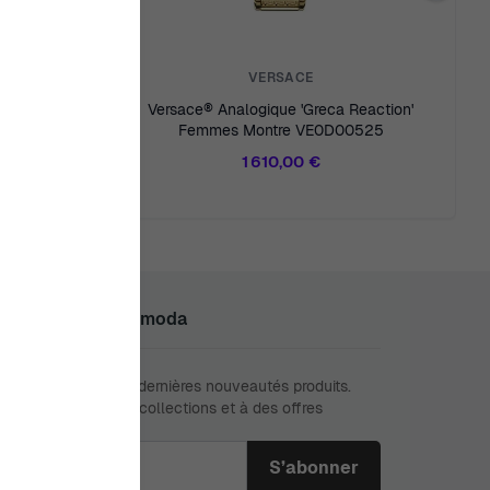
VERSACE
lse' Femmes
Versace® Analogique 'Greca Reaction'
6
Femmes Montre VE0D00525
1 610,00 €
oignez Le Club Ormoda
anquez jamais nos dernières nouveautés produits.
ez à de nouvelles collections et à des offres
sives.
sse e-mail