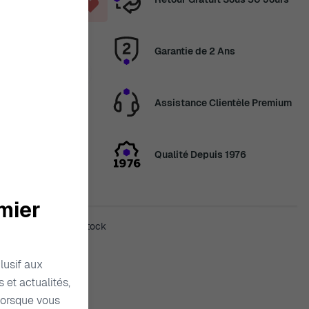
Garantie de 2 Ans
en congés
Assistance Clientèle Premium
veau les
2 août. Merci de
Qualité Depuis 1976
mier
sera de nouveau en stock
lusif aux
 et actualités,
raison
orsque vous