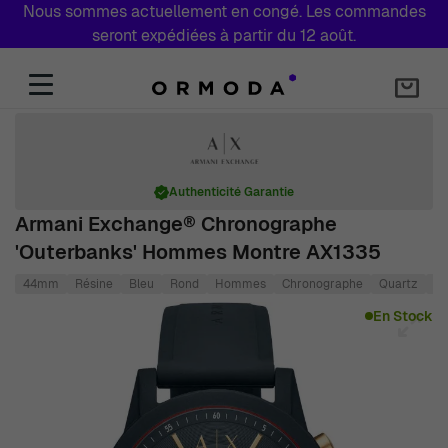
Nous sommes actuellement en congé. Les commandes
seront expédiées à partir du 12 août.
Aller au contenu
Authenticité Garantie
Armani Exchange® Chronographe
'Outerbanks' Hommes Montre AX1335
44mm
Résine
Bleu
Rond
Hommes
Chronographe
Quartz
Si
Main image
Click to view image in fullscreen
En Stock