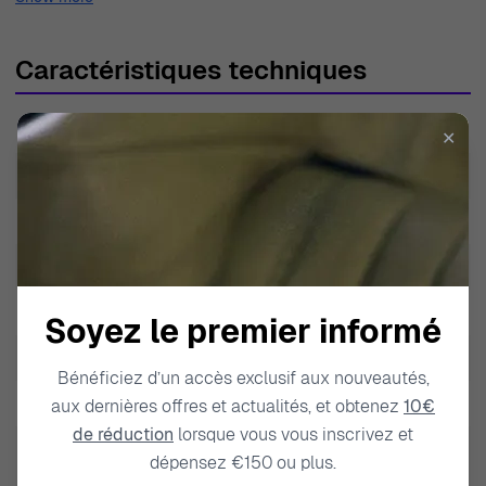
Caractéristiques techniques
SKU
EFV-620L-1AVUEF
✕
EAN
4549526312212
Poids
94.000000
Modèle
Edifice
Marque
Casio
Soyez le premier informé
Type de produit
Montre
Bénéficiez d’un accès exclusif aux nouveautés,
Genre
Hommes
aux dernières offres et actualités, et obtenez
10€
de réduction
lorsque vous vous inscrivez et
Résistance à l'eau Profondeur
dépensez €150 ou plus.
10 BAR / 10 ATM / 100m / 330ft