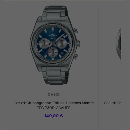
CASIO
Casio® Chronographe 'Edifice' Hommes Montre
Casio® Chronog
EFB-730D-2AVUEF
E
149,00 €