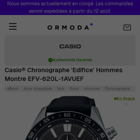
Nous sommes actuellement en congé. Les commandes
seront expédiées à partir du 12 août.
Aller au contenu
Authenticité Garantie
Casio® Chronographe 'Edifice' Hommes
Montre EFV-620L-1AVUEF
48mm
Acier inoxydable
Noir
Rond
Hommes
Chronographe
Qu
Main image
Click to view image in fullscreen
En Stock