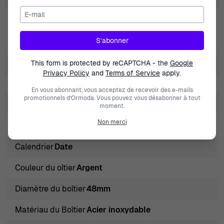
E-mail
Fonctions
Aiguilles lumineuses, Luminous Numerals,
S’abonner
Chronographe
Couleur du bracelet
Noir
This form is protected by reCAPTCHA - the
Google
Privacy Policy
and
Terms of Service
apply.
Matière du bracelet
Cuir
En vous abonnant, vous acceptez de recevoir des e-mails
promotionnels d’Ormoda. Vous pouvez vous désabonner à tout
Largeur du bracelet
23mm
moment.
Non merci
Funktion der Lünette
Lunette avec chiffres
Calendrier
Date
Couleur du oîtier
Argent
Diamètre du boîtier
48mm
Matériau du Boîtier
Acier inoxydable