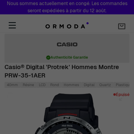
Nous sommes actuellement en congé. Les commandes
seront expédiées à partir du 12 août.
Aller au contenu
Authenticité Garantie
Casio® Digital 'Protrek' Hommes Montre
PRW-35-1AER
40mm
Résine
LCD
Rond
Hommes
Digital
Quartz
Plastique
Main image
Click to view image in fullscreen
Épuisé