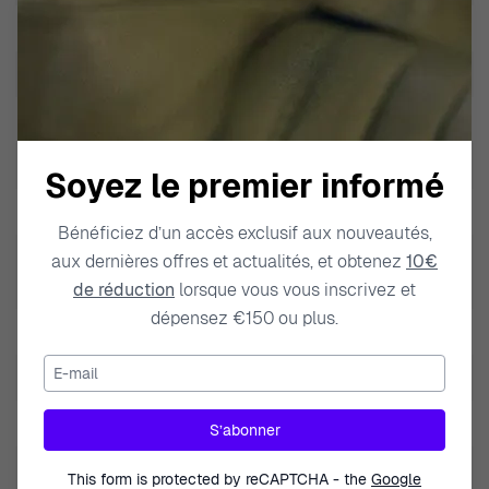
Poids
46.000000
Modèle
Protrek
Marque
Casio
Type de produit
Montre
Soyez le premier informé
Genre
Hommes
Bénéficiez d’un accès exclusif aux nouveautés,
Résistance à l'eau Profondeur
aux dernières offres et actualités, et obtenez
10€
10 BAR / 10 ATM / 100m / 330ft
de réduction
lorsque vous vous inscrivez et
dépensez €150 ou plus.
Couleur du bracelet
Noir
E-mail
Matière du bracelet
Plastique
Largeur du bracelet
22mm
S’abonner
Funktion der Lünette
Boussole
This form is protected by reCAPTCHA - the
Google