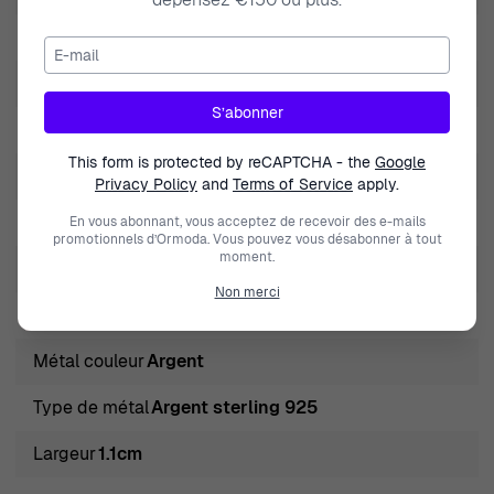
Marque
Orphelia
E-mail
nature de la pierre précieuse
Zirconium
S’abonner
Genre
Femmes
This form is protected by reCAPTCHA - the
Google
Fermeture
Poussette
Privacy Policy
and
Terms of Service
apply.
Couleur des pierres
Blanc
En vous abonnant, vous acceptez de recevoir des e-mails
promotionnels d’Ormoda. Vous pouvez vous désabonner à tout
moment.
Type de produit
Boucle d'oreille
Non merci
Longueur
2.7cm
Métal couleur
Argent
Type de métal
Argent sterling 925
Largeur
1.1cm