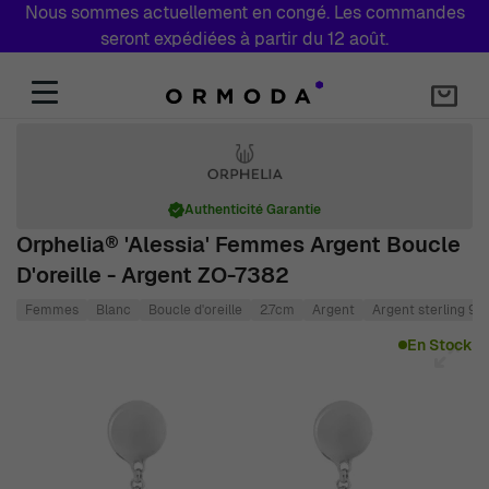
Nous sommes actuellement en congé. Les commandes
seront expédiées à partir du 12 août.
Aller au contenu
Authenticité Garantie
Orphelia® 'Alessia' Femmes Argent Boucle
D'oreille - Argent ZO-7382
Femmes
Blanc
Boucle d'oreille
2.7cm
Argent
Argent sterling 92
Main image
Click to view image in fullscreen
En Stock