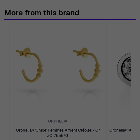
More from this brand
ORPHELIA
Orphelia® 'Chloe' Femmes Argent Créoles - Or
Orphelia® 'Alex
ZO-7555/G
d'or