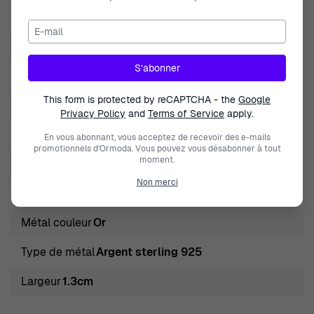
Marque
Orphelia
E-mail
Genre
Femmes
S’abonner
Fermeture
Crochet
This form is protected by reCAPTCHA - the
Google
Hauteur
3cm
Privacy Policy
and
Terms of Service
apply.
Couleur des pierres
Blanc
En vous abonnant, vous acceptez de recevoir des e-mails
promotionnels d’Ormoda. Vous pouvez vous désabonner à tout
moment.
Type de produit
Boucle d'oreille
Non merci
Longueur
3cm
Métal couleur
Or
Type de métal
Argent sterling 925
Largeur
1.3cm