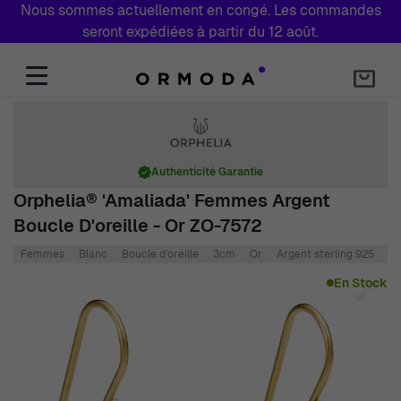
Nous sommes actuellement en congé. Les commandes
seront expédiées à partir du 12 août.
Aller au contenu
Authenticité Garantie
Orphelia® 'Amaliada' Femmes Argent
Boucle D'oreille - Or ZO-7572
Femmes
Blanc
Boucle d'oreille
3cm
Or
Argent sterling 925
1.
Main image
Click to view image in fullscreen
En Stock