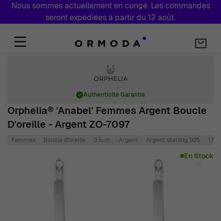
Nous sommes actuellement en congé. Les commandes
seront expédiées à partir du 12 août.
Aller au contenu
Authenticité Garantie
Orphelia® 'Anabel' Femmes Argent Boucle
D'oreille - Argent ZO-7097
Femmes
Boucle d'oreille
3.5cm
Argent
Argent sterling 925
1.8c
Main image
Click to view image in fullscreen
En Stock